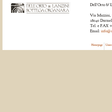
Dell'Orto & L
Via Mazzini, 
28040 Dormell
Tel. e FAX +
Email:
info@de
Homepage
Unser