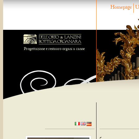
Homepage
U
Progettazione e restauro organi a canne
-