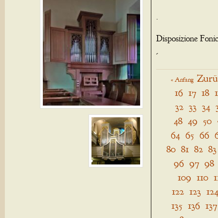
.
Disposizione Foni
-
Zurü
« Anfang
16
17
18
32
33
34
48
49
50
64
65
66
80
81
82
83
96
97
98
109
110
1
122
123
12
135
136
137