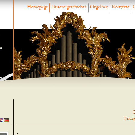
Homepage
Unsere geschichte
Orgelbau
Konzerte
ne
O
Fotog
-