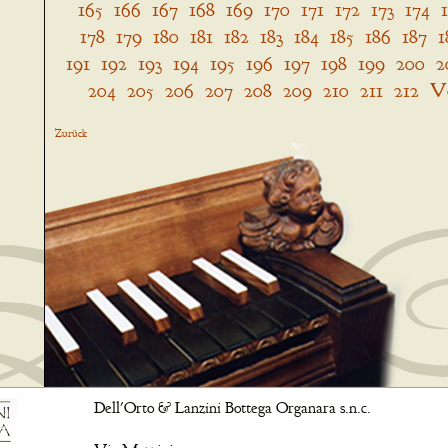
165
166
167
168
169
170
171
172
173
174
178
179
180
181
182
183
184
185
186
187
1
191
192
193
194
195
196
197
198
199
200
2
204
205
206
207
208
209
210
211
212
V
Zurück
Dell'Orto & Lanzini Bottega Organara s.n.c.