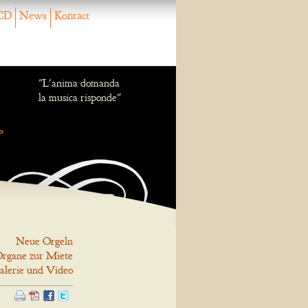
CD
News
Kontact
"L'anima domanda
la musica risponde"
Neue Orgeln
rgane zur Miete
alerie und Video