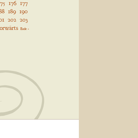
175
176
177
88
189
190
01
202
203
orwärts
Ende »