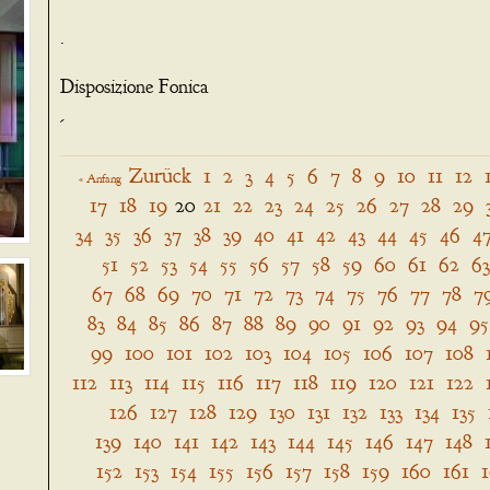
.
Disposizione Fonica
-
Zurück
1
2
3
4
5
6
7
8
9
10
11
12
« Anfang
17
18
19
20
21
22
23
24
25
26
27
28
29
34
35
36
37
38
39
40
41
42
43
44
45
46
4
51
52
53
54
55
56
57
58
59
60
61
62
63
67
68
69
70
71
72
73
74
75
76
77
78
7
83
84
85
86
87
88
89
90
91
92
93
94
95
99
100
101
102
103
104
105
106
107
108
112
113
114
115
116
117
118
119
120
121
122
126
127
128
129
130
131
132
133
134
135
139
140
141
142
143
144
145
146
147
148
152
153
154
155
156
157
158
159
160
161