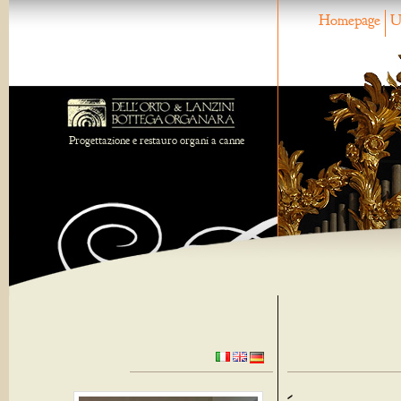
Homepage
U
Progettazione e restauro organi a canne
-