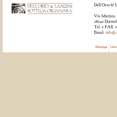
Dell'Orto & L
Via Mazzini, 
28040 Dormell
Tel. e FAX +
Email:
info@de
Homepage
Unser