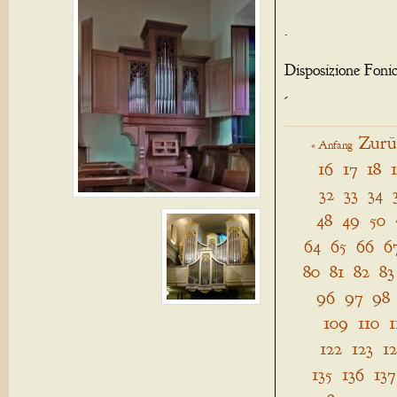
.
Disposizione Foni
-
Zurü
« Anfang
16
17
18
32
33
34
48
49
50
64
65
66
6
80
81
82
83
96
97
98
109
110
1
122
123
1
135
136
137