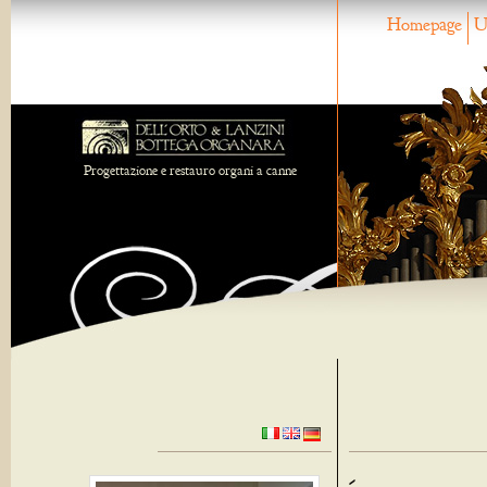
Homepage
U
Progettazione e restauro organi a canne
-