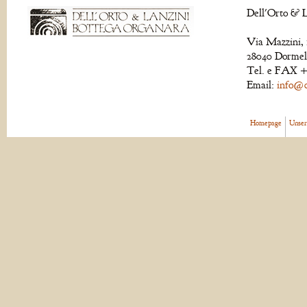
Dell'Orto & L
Via Mazzini, 
28040 Dormell
Tel. e FAX +
Email:
info@de
Homepage
Unser