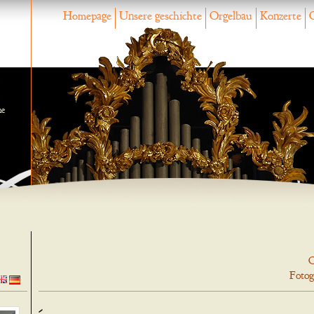
Homepage
Unsere geschichte
Orgelbau
Konzerte
ne
O
Fotog
-