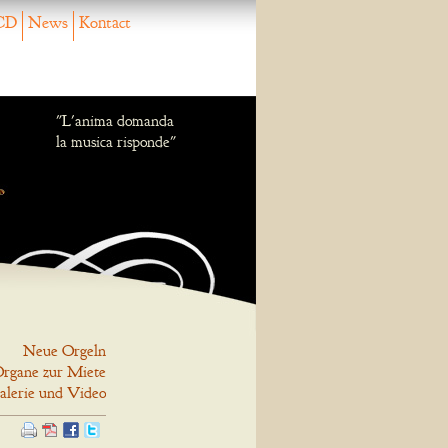
CD
News
Kontact
"L'anima domanda
la musica risponde"
Neue Orgeln
rgane zur Miete
alerie und Video