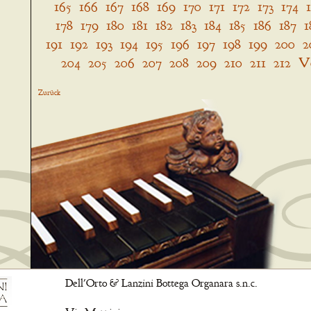
165
166
167
168
169
170
171
172
173
174
178
179
180
181
182
183
184
185
186
187
1
191
192
193
194
195
196
197
198
199
200
2
204
205
206
207
208
209
210
211
212
V
Zurück
Dell'Orto & Lanzini Bottega Organara s.n.c.