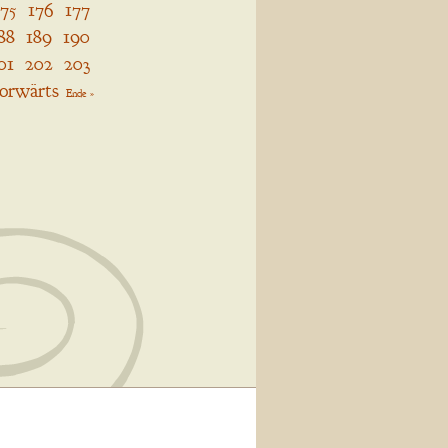
175
176
177
88
189
190
01
202
203
orwärts
Ende »