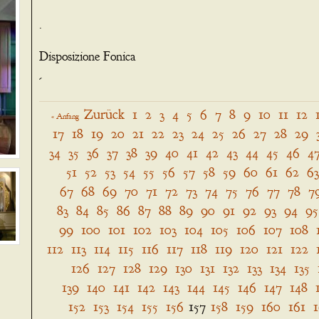
.
Disposizione Fonica
-
Zurück
1
2
3
4
5
6
7
8
9
10
11
12
« Anfang
17
18
19
20
21
22
23
24
25
26
27
28
29
34
35
36
37
38
39
40
41
42
43
44
45
46
4
51
52
53
54
55
56
57
58
59
60
61
62
63
67
68
69
70
71
72
73
74
75
76
77
78
7
83
84
85
86
87
88
89
90
91
92
93
94
95
99
100
101
102
103
104
105
106
107
108
112
113
114
115
116
117
118
119
120
121
122
126
127
128
129
130
131
132
133
134
135
139
140
141
142
143
144
145
146
147
148
152
153
154
155
156
157
158
159
160
161