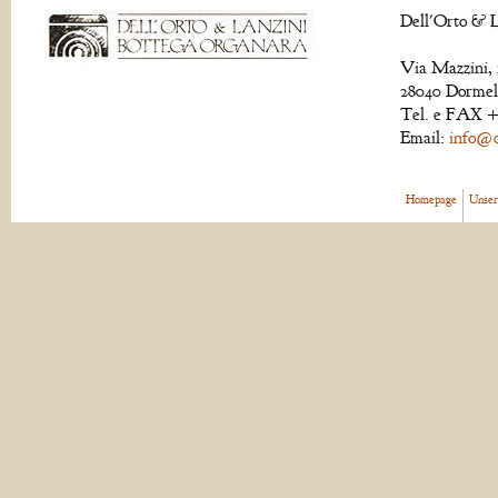
Dell'Orto & L
Via Mazzini, 
28040 Dormell
Tel. e FAX +
Email:
info@de
Homepage
Unser