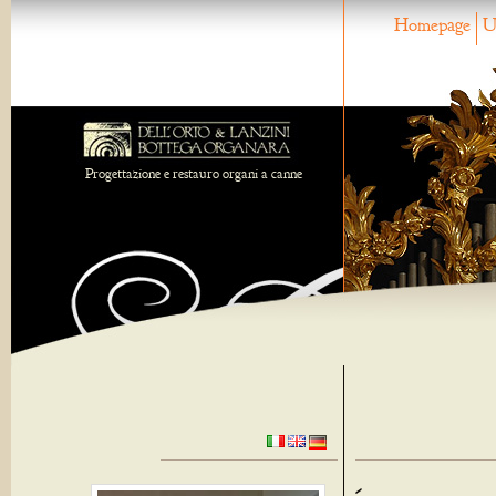
Homepage
U
Progettazione e restauro organi a canne
-