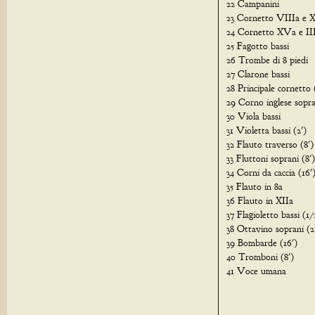
22 Campanini
23 Cornetto VIIIa e 
24 Cornetto XVa e II
25 Fagotto bassi
26 Trombe di 8 piedi
27 Clarone bassi
28 Principale cornetto
29 Corno inglese sopra
30 Viola bassi
31 Violetta bassi (2')
32 Flauto traverso (8')
33 Fluttoni soprani (8')
34 Corni da caccia (16'
35 Flauto in 8a
36 Flauto in XIIa
37 Flagioletto bassi (1/
38 Ottavino soprani (2
39 Bombarde (16')
40 Tromboni (8')
41 Voce umana