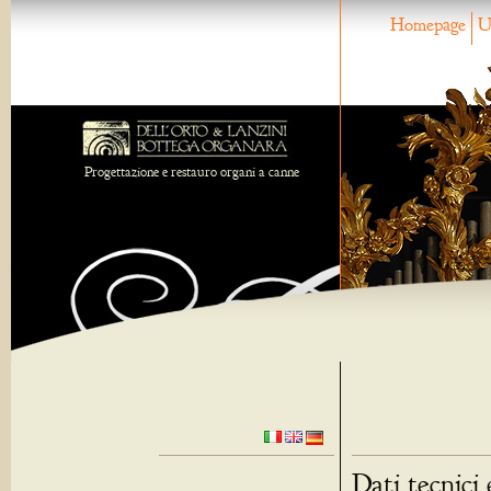
Homepage
U
Progettazione e restauro organi a canne
Dati tecnici 