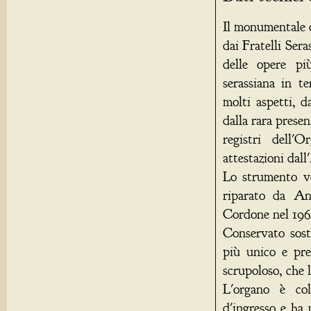
Il monumentale o
dai Fratelli Ser
delle opere pi
serassiana in t
molti aspetti, d
dalla rara prese
registri dell
attestazioni dal
Lo strumento ve
riparato da A
Cordone nel 196
Conservato sost
più unico e pre
scrupoloso, che l
L'organo è col
d'ingresso e ha 