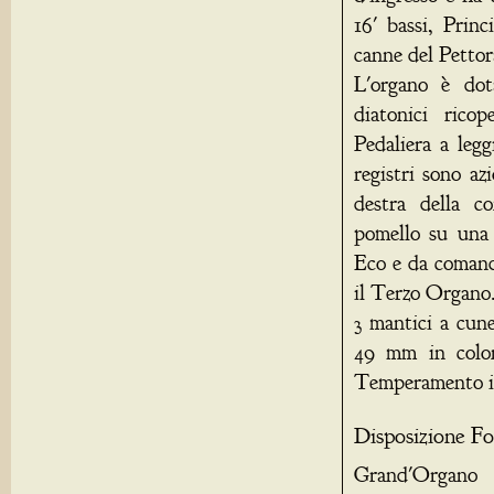
16' bassi, Prin
canne del Pettor
L'organo è dot
diatonici rico
Pedaliera a leg
registri sono a
destra della c
pomello su una 
Eco e da comand
il Terzo Organo.
3 mantici a cune
49 mm in colon
Temperamento in
Disposizione Fo
Grand'Organo