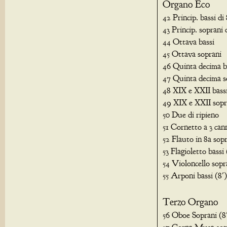
Organo Eco
42 Princip. bassi di 
43 Princip. soprani 
44 Ottava bassi
45 Ottava soprani
46 Quinta decima b
47 Quinta decima s
48 XIX e XXII bass
49 XIX e XXII sopr
50 Due di ripieno
51 Cornetto a 3 can
52 Flauto in 8a sop
53 Flagioletto bassi 
54 Violoncello sopr
55 Arponi bassi (8')
Terzo Organo
56 Oboe Soprani (8
57 Corna Musa sopr