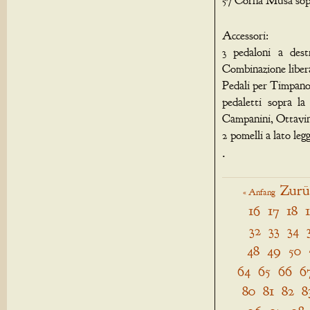
Accessori:
3 pedaloni a dest
Combinazione libera
Pedali per Timpano
pedaletti sopra la
Campanini, Ottavin
2 pomelli a lato legg
.
Zurü
« Anfang
16
17
18
32
33
34
48
49
50
64
65
66
6
80
81
82
8