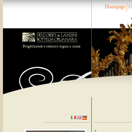
Homepage
U
Progettazione e restauro organi a canne
-