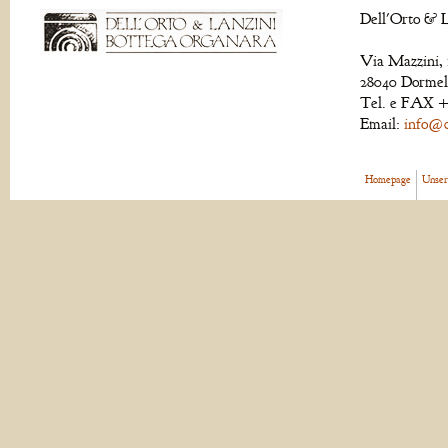
Dell'Orto & L
Via Mazzini, 
28040 Dormell
Tel. e FAX +
Email:
info@de
Homepage
Unser