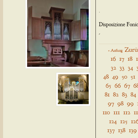
.
Disposizione Foni
-
Zurü
« Anfang
16
17
18
32
33
34
48
49
50
51
65
66
67
6
81
82
83
84
97
98
99
110
111
112
1
124
125
12
137
138
139