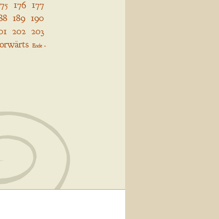
175
176
177
88
189
190
01
202
203
orwärts
Ende »