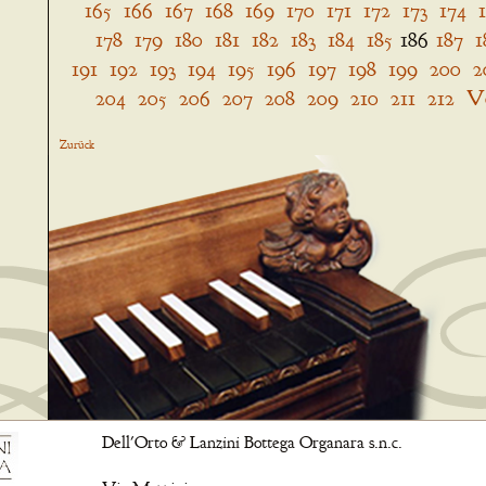
165
166
167
168
169
170
171
172
173
174
178
179
180
181
182
183
184
185
186
187
1
191
192
193
194
195
196
197
198
199
200
2
204
205
206
207
208
209
210
211
212
V
Zurück
Dell'Orto & Lanzini Bottega Organara s.n.c.