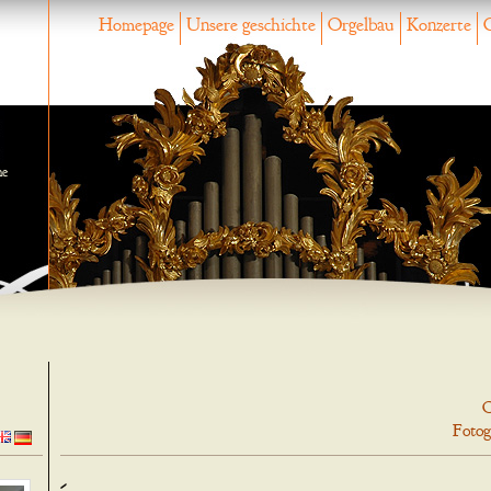
Homepage
Unsere geschichte
Orgelbau
Konzerte
ne
O
Fotog
-