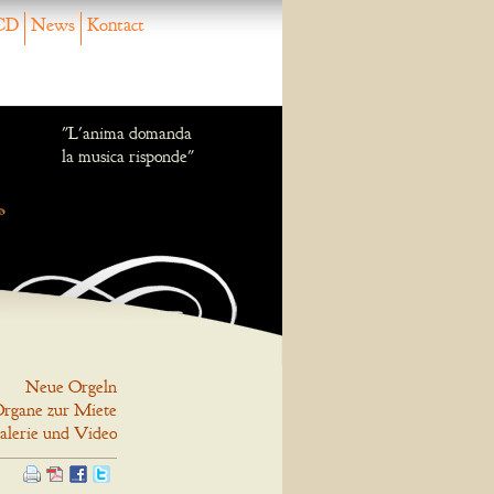
CD
News
Kontact
"L'anima domanda
la musica risponde"
Neue Orgeln
rgane zur Miete
alerie und Video