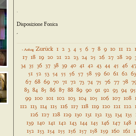
.
Disposizione Fonica
-
Zurück
1
2
3
4
5
6
7
8
9
10
11
12
« Anfang
17
18
19
20
21
22
23
24
25
26
27
28
29
34
35
36
37
38
39
40
41
42
43
44
45
46
4
51
52
53
54
55
56
57
58
59
60
61
62
63
67
68
69
70
71
72
73
74
75
76
77
78
7
83
84
85
86
87
88
89
90
91
92
93
94
95
99
100
101
102
103
104
105
106
107
108
112
113
114
115
116
117
118
119
120
121
122
126
127
128
129
130
131
132
133
134
135
139
140
141
142
143
144
145
146
147
148
152
153
154
155
156
157
158
159
160
161