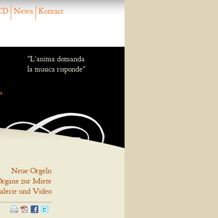
CD
News
Kontact
"L'anima domanda
la musica risponde"
Neue Orgeln
rgane zur Miete
alerie und Video