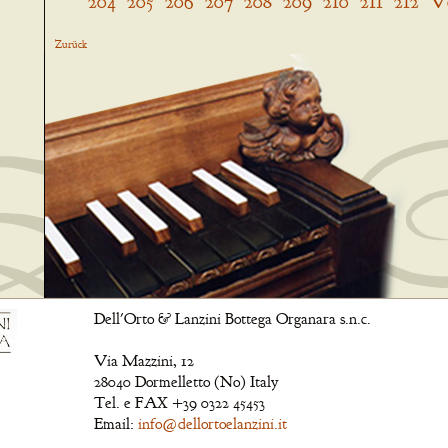
204
205
206
207
208
209
210
211
212
V
Zurück
Dell'Orto & Lanzini Bottega Organara s.n.c.
Via Mazzini, 12
28040 Dormelletto (No) Italy
Tel. e FAX +39 0322 45453
Email:
info@dellortoelanzini.it