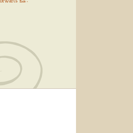
orwärts
Ende »