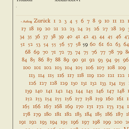
.
Zurück
1
2
3
4
5
6
7
8
9
10
11
12
« Anfang
17
18
19
20
21
22
23
24
25
26
27
28
29
34
35
36
37
38
39
40
41
42
43
44
45
46
4
51
52
53
54
55
56
57
58
59
60
61
62
63
64
68
69
70
71
72
73
74
75
76
77
78
79
8
84
85
86
87
88
89
90
91
92
93
94
95
96
100
101
102
103
104
105
106
107
108
109
113
114
115
116
117
118
119
120
121
122
126
127
128
129
130
131
132
133
134
135
139
140
141
142
143
144
145
146
147
148
152
153
154
155
156
157
158
159
160
161
165
166
167
168
169
170
171
172
173
174
178
179
180
181
182
183
184
185
186
187
1
191
192
193
194
195
196
197
198
199
200
2