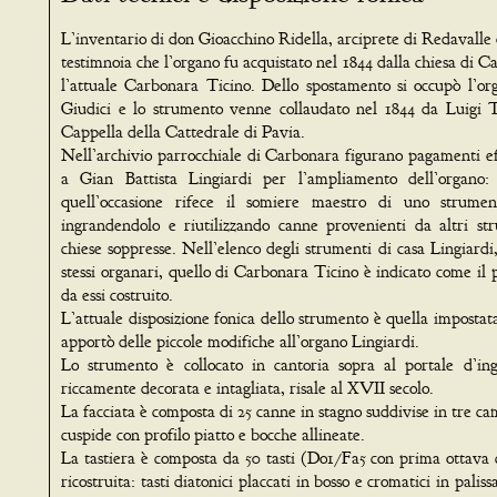
L’inventario di don Gioacchino Ridella, arciprete di Redavalle 
testimnoia che l’organo fu acquistato nel 1844 dalla chiesa di 
l’attuale Carbonara Ticino. Dello spostamento si occupò l’o
Giudici e lo strumento venne collaudato nel 1844 da Luigi 
Cappella della Cattedrale di Pavia.
Nell’archivio parrocchiale di Carbonara figurano pagamenti eff
a Gian Battista Lingiardi per l’ampliamento dell’organo: 
quell’occasione rifece il somiere maestro di uno strument
ingrandendolo e riutilizzando canne provenienti da altri st
chiese soppresse. Nell’elenco degli strumenti di casa Lingiardi
stessi organari, quello di Carbonara Ticino è indicato come il 
da essi costruito.
L’attuale disposizione fonica dello strumento è quella impostat
apportò delle piccole modifiche all’organo Lingiardi.
Lo strumento è collocato in cantoria sopra al portale d’ing
riccamente decorata e intagliata, risale al XVII secolo.
La facciata è composta di 25 canne in stagno suddivise in tre ca
cuspide con profilo piatto e bocche allineate.
La tastiera è composta da 50 tasti (Do1/Fa5 con prima ottava c
ricostruita: tasti diatonici placcati in bosso e cromatici in pali