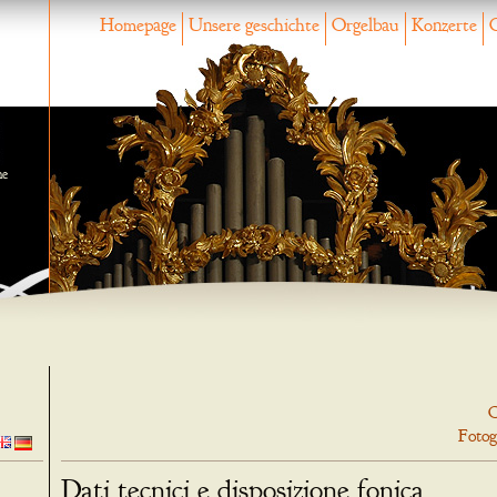
Homepage
Unsere geschichte
Orgelbau
Konzerte
ne
O
Fotog
Dati tecnici e disposizione fonica