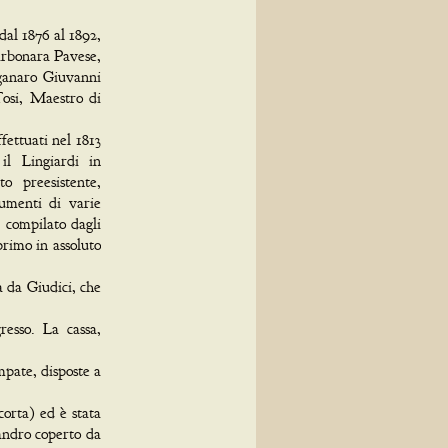
dal 1876 al 1892,
Carbonara Pavese,
rganaro Giuvanni
Tosi, Maestro di
ettuati nel 1813
il Lingiardi in
o preesistente,
rumenti di varie
, compilato dagli
primo in assoluto
a da Giudici, che
resso. La cassa,
mpate, disposte a
orta) ed è stata
ssandro coperto da