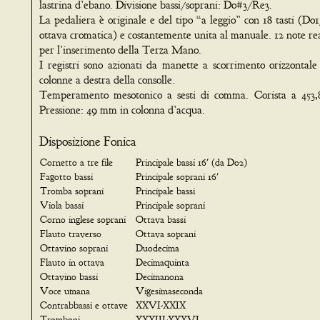
lastrina d’ebano. Divisione bassi/soprani: Do#3/Re3.
La pedaliera è originale e del tipo “a leggio” con 18 tasti (D
ottava cromatica) e costantemente unita al manuale. 12 note re
per l’inserimento della Terza Mano.
I registri sono azionati da manette a scorrimento orizzontale
colonne a destra della consolle.
Temperamento mesotonico a sesti di comma. Corista a 453,
Pressione: 49 mm in colonna d’acqua.
Disposizione Fonica
Cornetto a tre file
Principale bassi 16' (da Do2)
Fagotto bassi
Principale soprani 16'
Tromba soprani
Principale bassi
Viola bassi
Principale soprani
Corno inglese soprani
Ottava bassi
Flauto traverso
Ottava soprani
Ottavino soprani
Duodecima
Flauto in ottava
Decimaquinta
Ottavino bassi
Decimanona
Voce umana
Vigesimaseconda
Contrabbassi e ottave
XXVI-XXIX
Tromboni
XXXIII-XXXVI