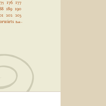
175
176
177
88
189
190
01
202
203
orwärts
Ende »