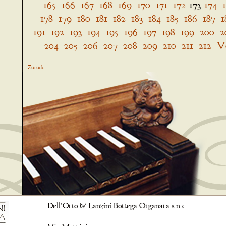
165
166
167
168
169
170
171
172
173
174
178
179
180
181
182
183
184
185
186
187
1
191
192
193
194
195
196
197
198
199
200
2
204
205
206
207
208
209
210
211
212
V
Zurück
Dell'Orto & Lanzini Bottega Organara s.n.c.