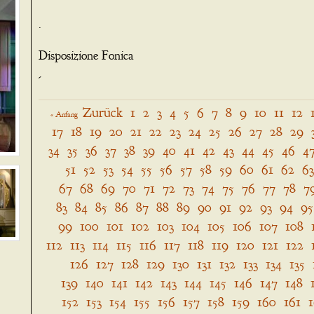
.
Disposizione Fonica
-
Zurück
1
2
3
4
5
6
7
8
9
10
11
12
« Anfang
17
18
19
20
21
22
23
24
25
26
27
28
29
34
35
36
37
38
39
40
41
42
43
44
45
46
4
51
52
53
54
55
56
57
58
59
60
61
62
63
67
68
69
70
71
72
73
74
75
76
77
78
7
83
84
85
86
87
88
89
90
91
92
93
94
95
99
100
101
102
103
104
105
106
107
108
112
113
114
115
116
117
118
119
120
121
122
126
127
128
129
130
131
132
133
134
135
139
140
141
142
143
144
145
146
147
148
152
153
154
155
156
157
158
159
160
161