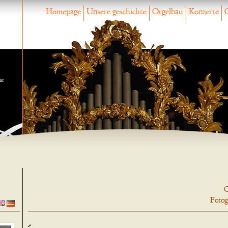
Homepage
Unsere geschichte
Orgelbau
Konzerte
ne
O
Fotog
-