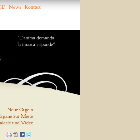
CD
News
Kontact
"L'anima domanda
la musica risponde"
Neue Orgeln
rgane zur Miete
alerie und Video