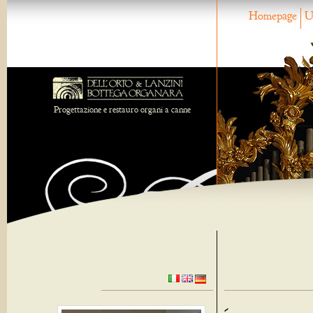
Homepage
U
Progettazione e restauro organi a canne
-