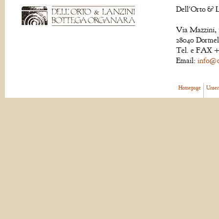
Dell'Orto & L
Via Mazzini, 
28040 Dormell
Tel. e FAX +
Email:
info@de
Homepage
Unser