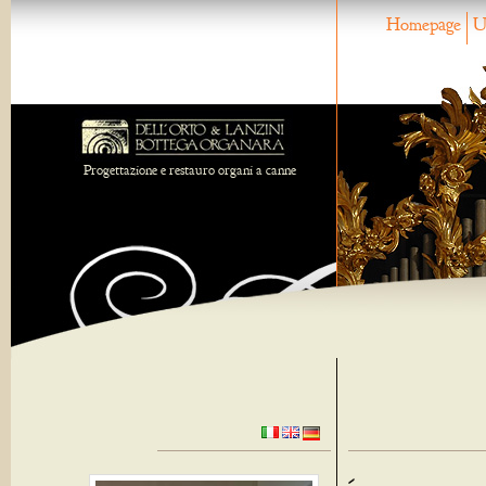
Homepage
U
Progettazione e restauro organi a canne
-