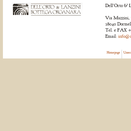
Dell'Orto & L
Via Mazzini, 
28040 Dormell
Tel. e FAX +
Email:
info@de
Homepage
Unser