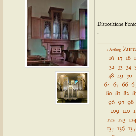
.
Disposizione Foni
-
Zurü
« Anfang
16
17
18
32
33
34
48
49
50
64
65
66
6
80
81
82
8
96
97
98
109
110
1
122
123
12
135
136
137