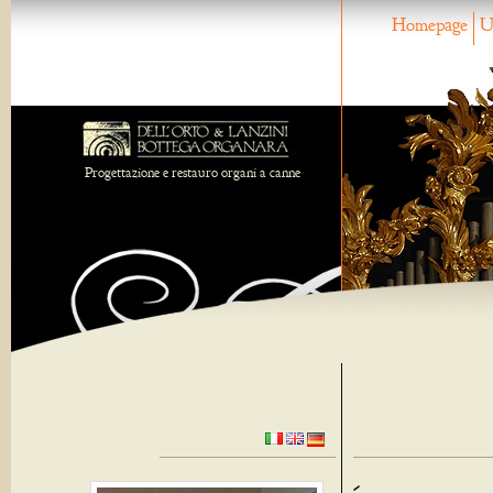
Homepage
U
Progettazione e restauro organi a canne
-