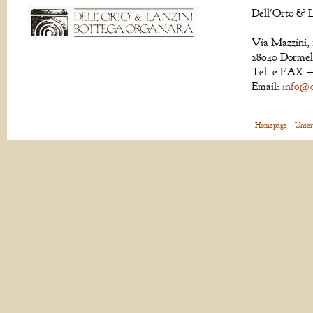
Dell'Orto & L
Via Mazzini, 
28040 Dormell
Tel. e FAX +
Email:
info@de
Homepage
Unser