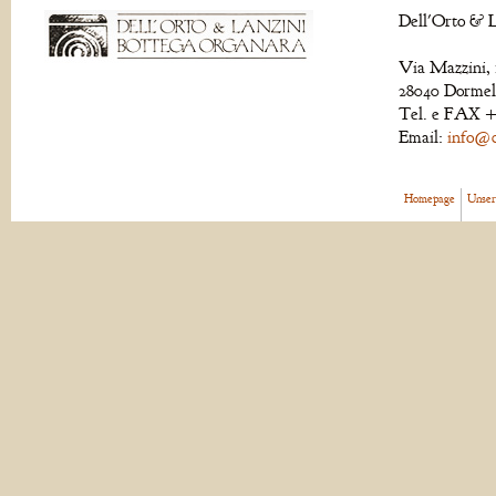
Dell'Orto & L
Via Mazzini, 
28040 Dormell
Tel. e FAX +
Email:
info@de
Homepage
Unser