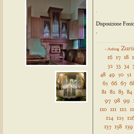
.
Disposizione Foni
-
Zurü
« Anfang
16
17
18
32
33
34
48
49
50
51
65
66
67
6
81
82
83
84
97
98
99
110
111
112
1
124
125
12
137
138
139