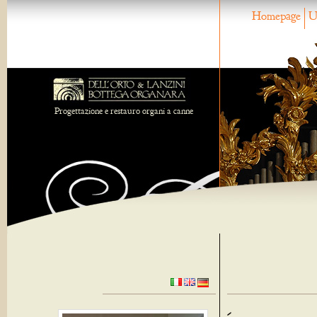
Homepage
U
Progettazione e restauro organi a canne
-