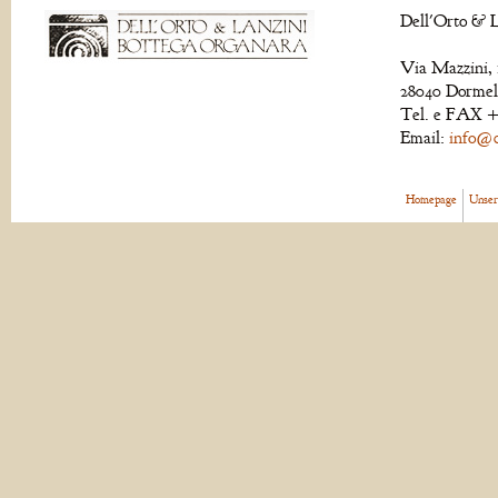
Dell'Orto & L
Via Mazzini, 
28040 Dormell
Tel. e FAX +
Email:
info@de
Homepage
Unser