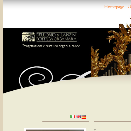
Homepage
U
Progettazione e restauro organi a canne
-