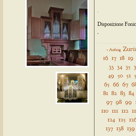
.
Disposizione Foni
-
Zurü
« Anfang
16
17
18
19
33
34
35
49
50
51
65
66
67
6
81
82
83
84
97
98
99
110
111
112
1
124
125
12
137
138
139