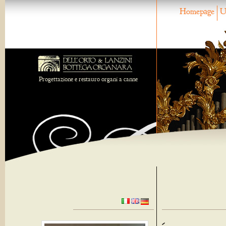
Homepage
U
Progettazione e restauro organi a canne
-