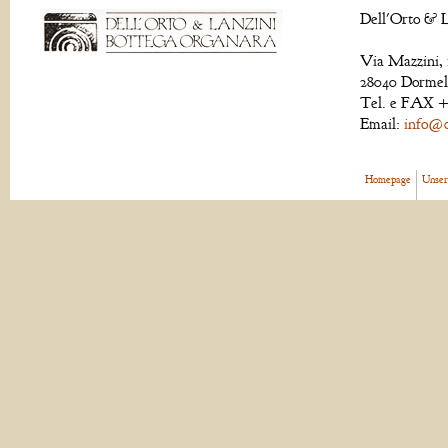
Dell'Orto & L
Via Mazzini, 
28040 Dormell
Tel. e FAX +
Email:
info@de
Homepage
Unser