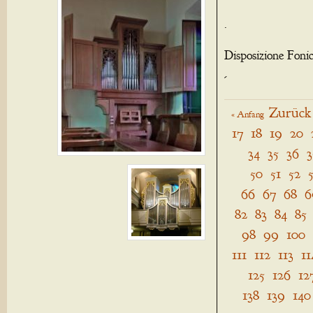
.
Disposizione Foni
-
Zurück
« Anfang
17
18
19
20
34
35
36
3
50
51
52
66
67
68
6
82
83
84
85
98
99
100
111
112
113
11
125
126
12
138
139
140