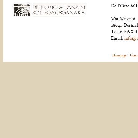
Dell'Orto & L
Via Mazzini, 
28040 Dormell
Tel. e FAX +
Email:
info@de
Homepage
Unser