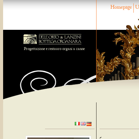
Homepage
U
Progettazione e restauro organi a canne
-