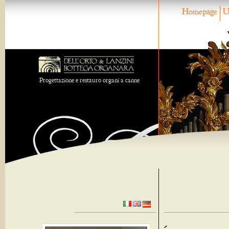
Homepage
U
Progettazione e restauro organi a canne
-