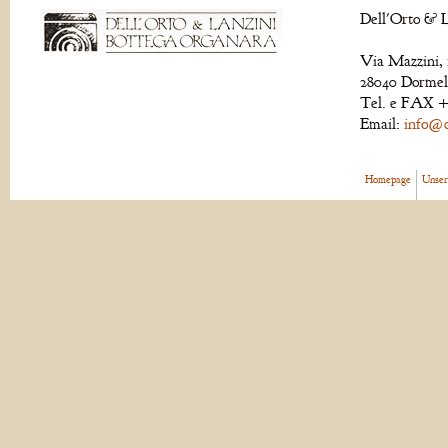
Dell'Orto & L
Via Mazzini, 
28040 Dormell
Tel. e FAX +
Email:
info@de
Homepage
Unser