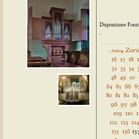
.
Disposizione Foni
-
Zurü
« Anfang
16
17
18
32
33
34
48
49
50
64
65
66
6
80
81
82
83
96
97
98
109
110
1
122
123
12
135
136
13