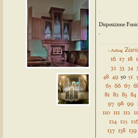
.
Disposizione Foni
-
Zurü
« Anfang
16
17
18
32
33
34
48
49
50
51
65
66
67
6
81
82
83
84
97
98
99
110
111
112
1
124
125
12
137
138
139