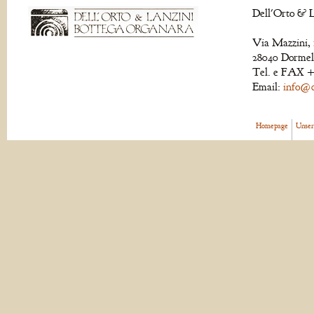
Dell'Orto & L
Via Mazzini, 
28040 Dormell
Tel. e FAX +
Email:
info@de
Homepage
Unser