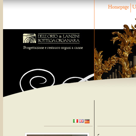
Homepage
U
Progettazione e restauro organi a canne
-