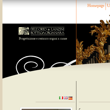
Homepage
U
Progettazione e restauro organi a canne
-