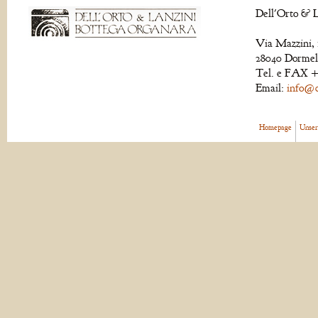
Dell'Orto & L
Via Mazzini, 
28040 Dormell
Tel. e FAX +
Email:
info@de
Homepage
Unser