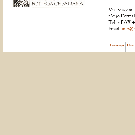
Via Mazzini, 
28040 Dormell
Tel. e FAX +
Email:
info@de
Homepage
Unser