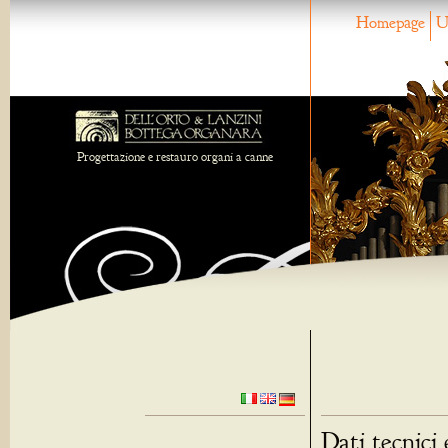
Homepage
U
Progettazione e restauro organi a canne
Dati tecnici 