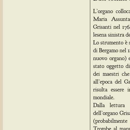
L’organo colloc
Maria Assunta,
Grisanti nel 176
lesena sinistra d
Lo strumento è s
di Bergamo nel 
nuovo organo) e
stato oggetto d
dei maestri che
all’epoca del G
risulta essere 
mondiale.
Dalla lettura 
dell’organo Gris
(probabilmente
Trombe al manua