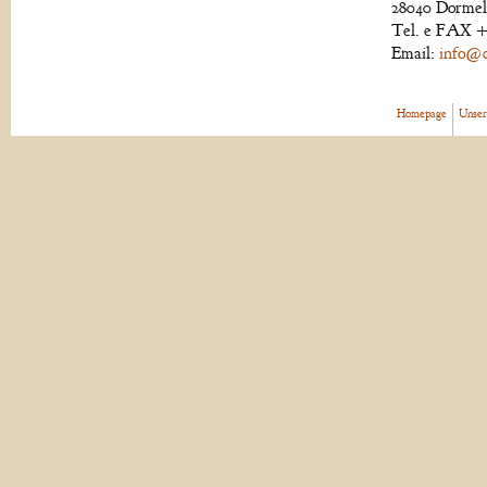
28040 Dormell
Tel. e FAX +
Email:
info@de
Homepage
Unser