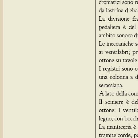
cromatici sono r
da lastrina d’eb
La divisione f
pedaliera è del
ambito sonoro di 
Le meccaniche so
ai ventilabri; p
ottone su tavole
I registri sono
una colonna a de
serassiana.
A lato della cons
Il somiere è de
ottone. I ventil
legno, con bocch
La manticeria è 
tramite corde, p