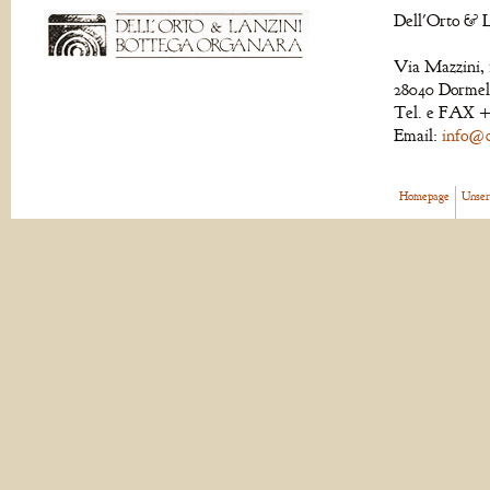
Dell'Orto & L
Via Mazzini, 
28040 Dormell
Tel. e FAX +
Email:
info@de
Homepage
Unser