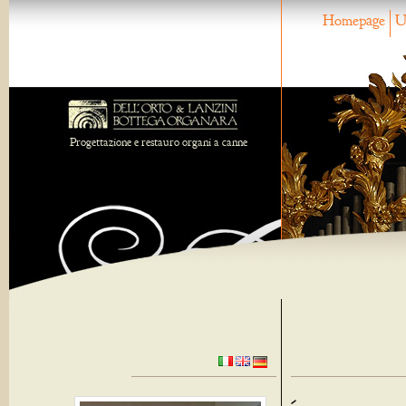
Homepage
U
Progettazione e restauro organi a canne
-