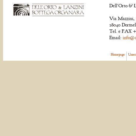
Dell'Orto & L
Via Mazzini, 
28040 Dormell
Tel. e FAX +
Email:
info@de
Homepage
Unser