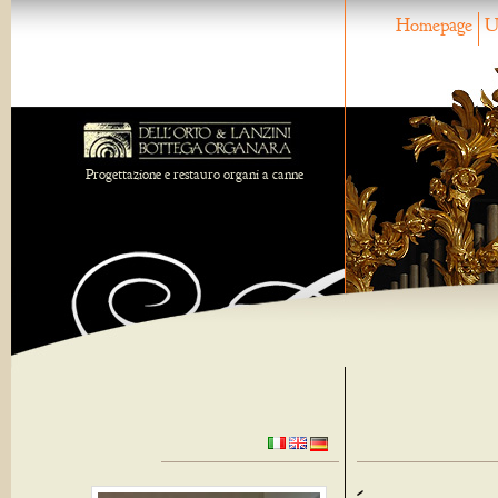
Homepage
U
Progettazione e restauro organi a canne
-