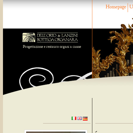
Homepage
U
Progettazione e restauro organi a canne
-