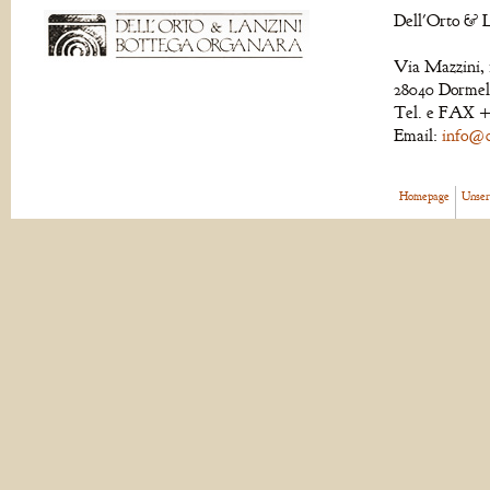
Dell'Orto & L
Via Mazzini, 
28040 Dormell
Tel. e FAX +
Email:
info@de
Homepage
Unser