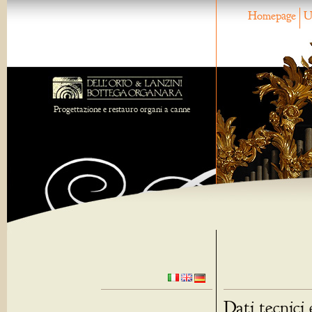
Homepage
U
Progettazione e restauro organi a canne
Dati tecnici 