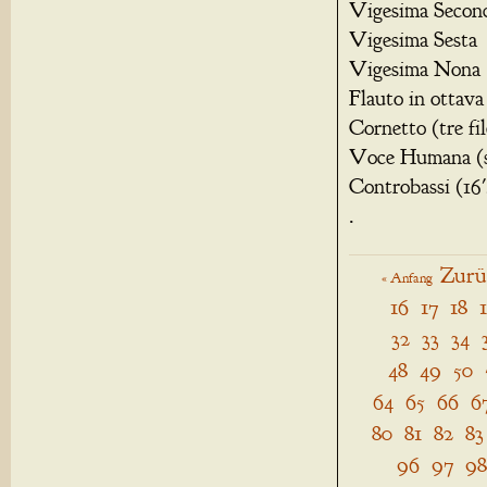
Vigesima Secon
Vigesima Sesta
Vigesima Nona
Flauto in ottava
Cornetto (tre fil
Voce Humana (s
Controbassi (16'
.
Zurü
« Anfang
16
17
18
32
33
34
48
49
50
64
65
66
6
80
81
82
83
96
97
98