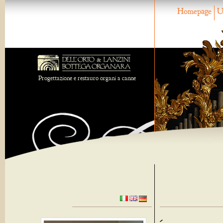
Homepage
U
Progettazione e restauro organi a canne
-