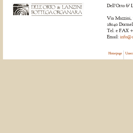
Dell'Orto & L
Via Mazzini, 
28040 Dormell
Tel. e FAX +
Email:
info@de
Homepage
Unser