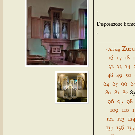
.
Disposizione Foni
-
Zurü
« Anfang
16
17
18
32
33
34
48
49
50
64
65
66
6
80
81
82
8
96
97
98
109
110
1
122
123
12
135
136
137