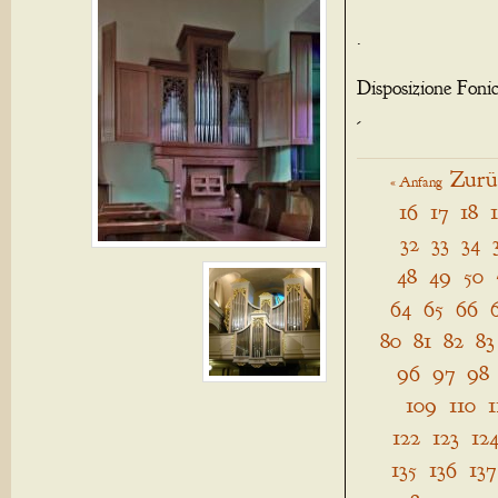
.
Disposizione Foni
-
Zurü
« Anfang
16
17
18
32
33
34
48
49
50
64
65
66
80
81
82
83
96
97
98
109
110
1
122
123
12
135
136
137