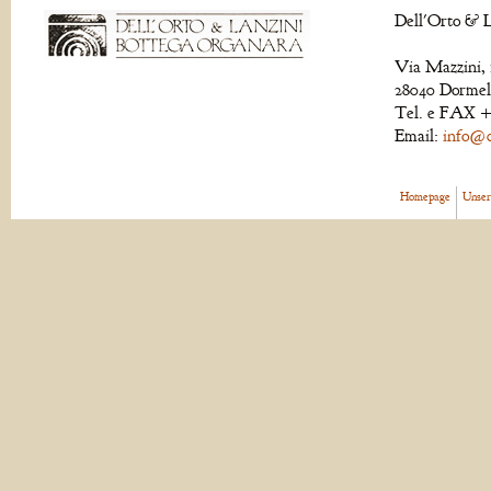
Dell'Orto & L
Via Mazzini, 
28040 Dormell
Tel. e FAX +
Email:
info@de
Homepage
Unser