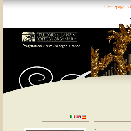
Homepage
U
Progettazione e restauro organi a canne
-