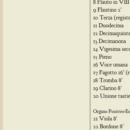
8 Flauto in VIII 
9 Flautino 2'
10 Terza (regist
11 Duodecima
12 Decimaquint
13 Decimanona
14 Vigesima sec
15 Pieno
16 Voce umana
17 Fagotto 16' (r
18 Tromba 8'
19 Clarino 8'
20 Unione tasti
Organo Positivo-Es
21 Viola 8'
22 Bordone 8'