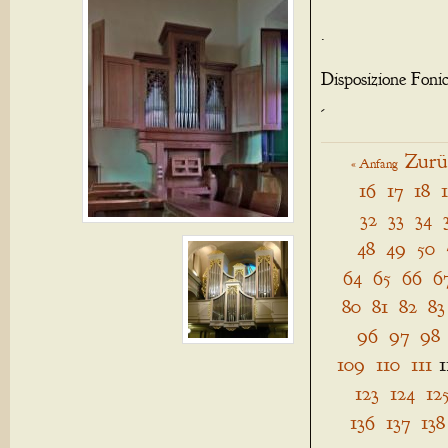
.
Disposizione Foni
-
Zurü
« Anfang
16
17
18
32
33
34
48
49
50
64
65
66
6
80
81
82
83
96
97
98
109
110
111
1
123
124
12
136
137
138