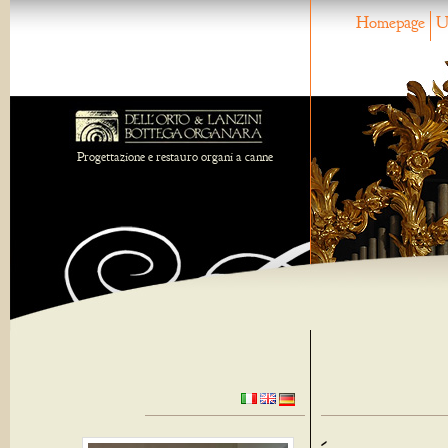
Homepage
U
Progettazione e restauro organi a canne
-