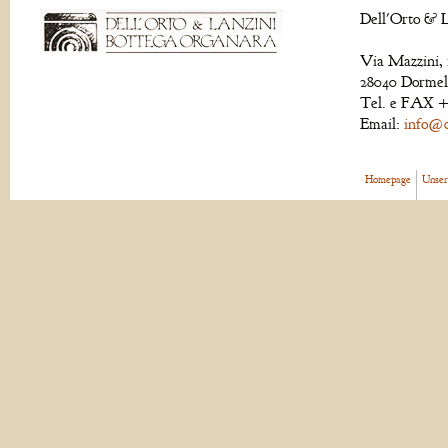
Dell'Orto & L
Via Mazzini, 
28040 Dormell
Tel. e FAX +
Email:
info@de
Homepage
Unser