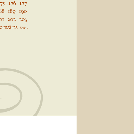
175
176
177
88
189
190
01
202
203
orwärts
Ende »