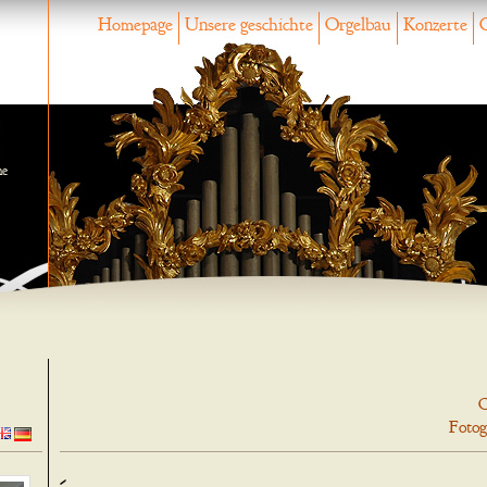
Homepage
Unsere geschichte
Orgelbau
Konzerte
ne
O
Fotog
-