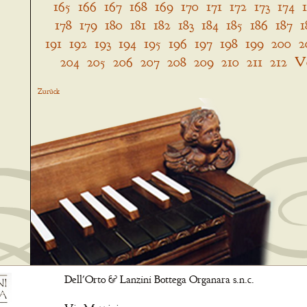
165
166
167
168
169
170
171
172
173
174
178
179
180
181
182
183
184
185
186
187
1
191
192
193
194
195
196
197
198
199
200
2
204
205
206
207
208
209
210
211
212
V
Zurück
Dell'Orto & Lanzini Bottega Organara s.n.c.