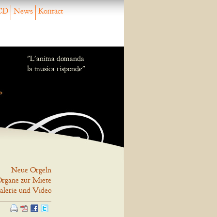
CD
News
Kontact
"L'anima domanda
la musica risponde"
Neue Orgeln
rgane zur Miete
alerie und Video