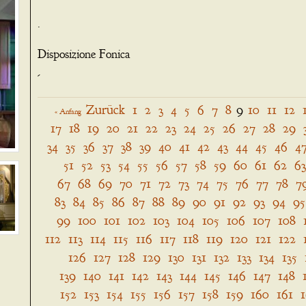
.
Disposizione Fonica
-
Zurück
1
2
3
4
5
6
7
8
9
10
11
12
« Anfang
17
18
19
20
21
22
23
24
25
26
27
28
29
34
35
36
37
38
39
40
41
42
43
44
45
46
4
51
52
53
54
55
56
57
58
59
60
61
62
63
67
68
69
70
71
72
73
74
75
76
77
78
7
83
84
85
86
87
88
89
90
91
92
93
94
95
99
100
101
102
103
104
105
106
107
108
112
113
114
115
116
117
118
119
120
121
122
126
127
128
129
130
131
132
133
134
135
139
140
141
142
143
144
145
146
147
148
152
153
154
155
156
157
158
159
160
161