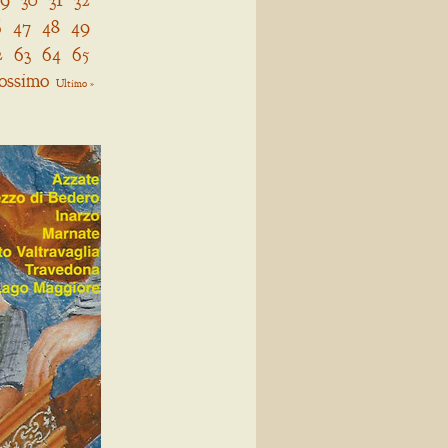
6
47
48
49
2
63
64
65
ossimo
Ultimo »