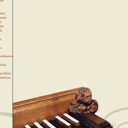
ino
,
nova
Baceno
la
olo
la
a,
a,
astelnuovo
ilica
an Music
oncertos