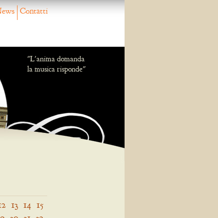
ews
Contatti
"L'anima domanda
la musica risponde"
12
13
14
15
29
30
31
32