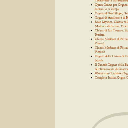
Confraternita San Bernard
Opera Omnia per Organo
Santuario di Oropa
Organo di San Filippo, Ge
Organi di Antillone e di 
Rosa Mystica, Chiesa del
Madonna di Fatima, Piner
Chiesa di San Tomaso, Zo
Predosa
Chiesa Madonna di Fatim
Pinerolo
Chiesa Madonna di Fatim
Pinerolo
Organo della Chiesa di C
Scrivia
Il Grande Organo della Bas
dell'Immacolata di Genova
Weckmann Complete Org
Complete Italian Organ C