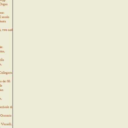
 Organ
ese:
 secolo
Santa
, two and
ke.
ima,
ella
a,
Collegiata
a dei SS.
le
San
a,
cchiale di
 Oratorio
Vercelli,