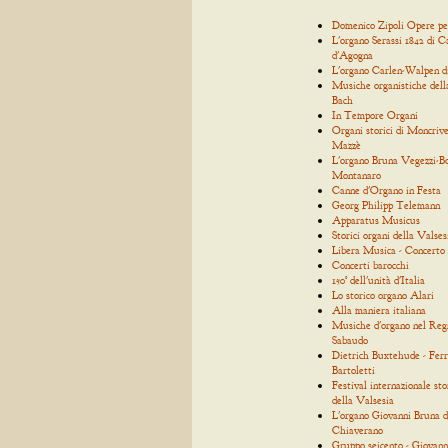
Domenico Zipoli Opere p
L'organo Serassi 1842 di C
d'Agogna
L'organo Carlen-Walpen d
Musiche organistiche dell
Bach
In Tempore Organi
Organi storici di Moncrive
Mazzè
L'organo Bruna Vegezzi-Bo
Montanaro
Canne d'Organo in Festa
Georg Philipp Telemann
Apparatus Musicus
Storici organi della Valses
Libera Musica - Concerto
Concerti barocchi
150° dell'unità d'Italia
Lo storico organo Alari
Alla maniera italiana
Musiche d'organo nel Reg
Sabaudo
Dietrich Buxtehude - Ferr
Bartoletti
Festival internazionale sto
della Valsesia
L'organo Giovanni Bruna d
Chiaverano
Gruppo seicento - Giovann