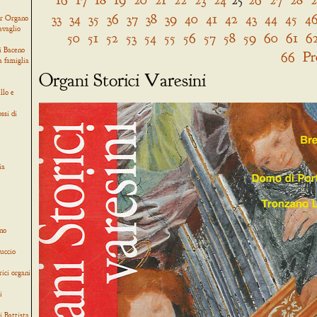
33
34
35
36
37
38
39
40
41
42
43
44
45
4
er Organo
avaglio
50
51
52
53
54
55
56
57
58
59
60
61
6
i Baceno
66
Pr
a famiglia
Organi Storici Varesini
llo e
ssi di
ia
no
uccio
rici organi
i
i Battista