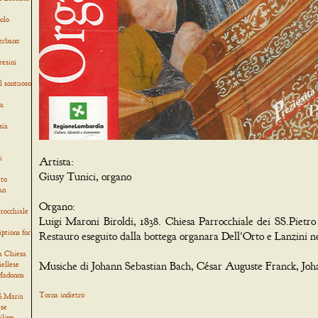
olo
verbano
resini
l sontuoso
ia
sia
i
Artista:
Giusy Tunici, organo
tto
an
Organo:
rocchiale
Luigi Maroni Biroldi, 1838. Chiesa Parrocchiale dei SS.Pietro 
iptions for
Restauro eseguito dalla bottega organara Dell'Orto e Lanzini n
a Chiesa
iellese
Musiche di Johann Sebastian Bach, César Auguste Franck, Jo
 Madonna
Torna indietro
 S.Maria
ese
ilipp