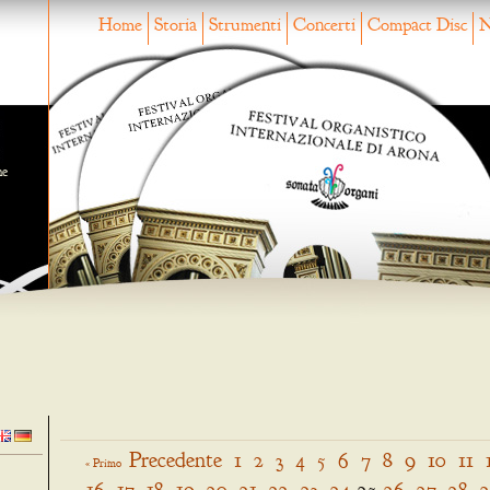
Home
Storia
Strumenti
Concerti
Compact Disc
N
ne
Precedente
1
2
3
4
5
6
7
8
9
10
11
« Primo
16
17
18
19
20
21
22
23
24
25
26
27
28