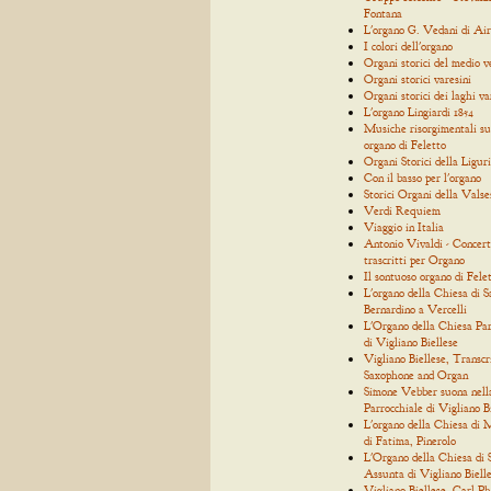
Fontana
L'organo G. Vedani di Air
I colori dell'organo
Organi storici del medio 
Organi storici varesini
Organi storici dei laghi va
L'organo Lingiardi 1854
Musiche risorgimentali su
organo di Feletto
Organi Storici della Ligur
Con il basso per l'organo
Storici Organi della Valse
Verdi Requiem
Viaggio in Italia
Antonio Vivaldi - Concert
trascritti per Organo
Il sontuoso organo di Fele
L'organo della Chiesa di S
Bernardino a Vercelli
L'Organo della Chiesa Par
di Vigliano Biellese
Vigliano Biellese, Transcr
Saxophone and Organ
Simone Vebber suona nell
Parrocchiale di Vigliano B
L'organo della Chiesa di
di Fatima, Pinerolo
L'Organo della Chiesa di
Assunta di Vigliano Biell
Vigliano Biellese, Carl Ph