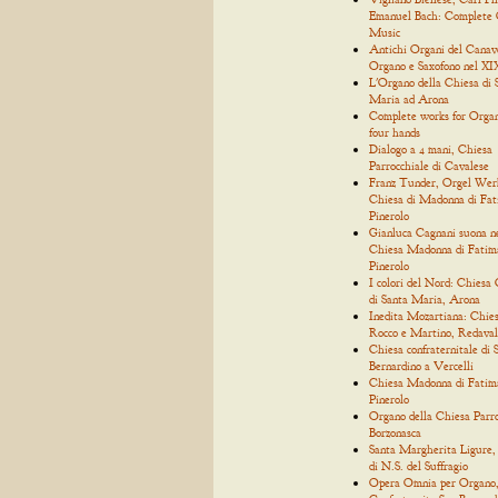
Emanuel Bach: Complete
Music
Antichi Organi del Canav
Organo e Saxofono nel XIX
L'Organo della Chiesa di 
Maria ad Arona
Complete works for Organ
four hands
Dialogo a 4 mani, Chiesa
Parrocchiale di Cavalese
Franz Tunder, Orgel Wer
Chiesa di Madonna di Fat
Pinerolo
Gianluca Cagnani suona n
Chiesa Madonna di Fatim
Pinerolo
I colori del Nord: Chiesa 
di Santa Maria, Arona
Inedita Mozartiana: Chies
Rocco e Martino, Redaval
Chiesa confraternitale di 
Bernardino a Vercelli
Chiesa Madonna di Fatim
Pinerolo
Organo della Chiesa Parro
Borzonasca
Santa Margherita Ligure,
di N.S. del Suffragio
Opera Omnia per Organo, 