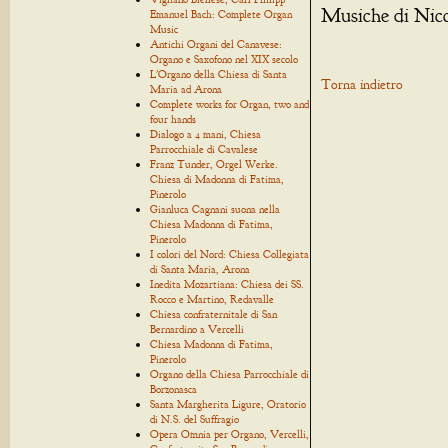
Musiche di Nic
Emanuel Bach: Complete Organ
Music
Antichi Organi del Canavese:
Organo e Saxofono nel XIX secolo
L'Organo della Chiesa di Santa
Torna indietro
Maria ad Arona
Complete works for Organ, two and
four hands
Dialogo a 4 mani, Chiesa
Parrocchiale di Cavalese
Franz Tunder, Orgel Werke.
Chiesa di Madonna di Fatima,
Pinerolo
Gianluca Cagnani suona nella
Chiesa Madonna di Fatima,
Pinerolo
I colori del Nord: Chiesa Collegiata
di Santa Maria, Arona
Inedita Mozartiana: Chiesa dei SS.
Rocco e Martino, Redavalle
Chiesa confraternitale di San
Bernardino a Vercelli
Chiesa Madonna di Fatima,
Pinerolo
Organo della Chiesa Parrocchiale di
Borzonasca
Santa Margherita Ligure, Oratorio
di N.S. del Suffragio
Opera Omnia per Organo, Vercelli,