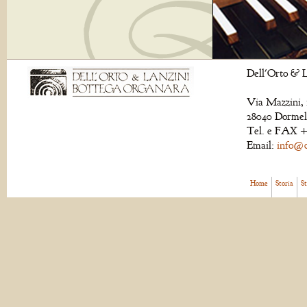
Dell'Orto & L
Via Mazzini, 
28040 Dormell
Tel. e FAX +
Email:
info@de
Home
Storia
S