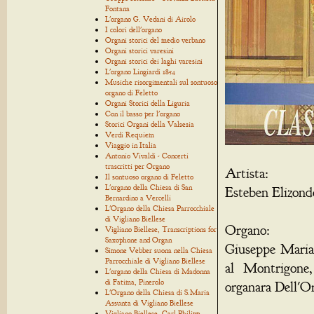
Fontana
L'organo G. Vedani di Airolo
I colori dell'organo
Organi storici del medio verbano
Organi storici varesini
Organi storici dei laghi varesini
L'organo Lingiardi 1854
Musiche risorgimentali sul sontuoso
organo di Feletto
Organi Storici della Liguria
Con il basso per l'organo
Storici Organi della Valsesia
Verdi Requiem
Viaggio in Italia
Antonio Vivaldi - Concerti
trascritti per Organo
Artista:
Il sontuoso organo di Feletto
L'organo della Chiesa di San
Esteben Elizond
Bernardino a Vercelli
L'Organo della Chiesa Parrocchiale
di Vigliano Biellese
Organo:
Vigliano Biellese, Transcriptions for
Saxophone and Organ
Giuseppe Maria
Simone Vebber suona nella Chiesa
Parrocchiale di Vigliano Biellese
al Montrigone,
L'organo della Chiesa di Madonna
di Fatima, Pinerolo
organara Dell'Or
L'Organo della Chiesa di S.Maria
Assunta di Vigliano Biellese
Vigliano Biellese, Carl Philipp