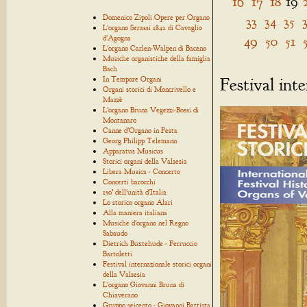
16
17
18
19
Domenico Zipoli Opere per Organo
33
34
35
L'organo Serassi 1842 di Cavaglio
49
50
51
d'Agogna
L'organo Carlen-Walpen di Baceno
Musiche organistiche della famiglia
Bach
Festival int
In Tempore Organi
Organi storici di Moncrivello e
Mazzè
L'organo Bruna Vegezzi-Bossi di
Montanaro
Canne d'Organo in Festa
Georg Philipp Telemann
Apparatus Musicus
Storici organi della Valsesia
Libera Musica - Concerto
Concerti barocchi
150° dell'unità d'Italia
Lo storico organo Alari
Alla maniera italiana
Musiche d'organo nel Regno
Sabaudo
Dietrich Buxtehude - Ferruccio
Bartoletti
Festival internazionale storici organi
della Valsesia
L'organo Giovanni Bruna di
Chiaverano
Gruppo seicento - Giovanni Battista