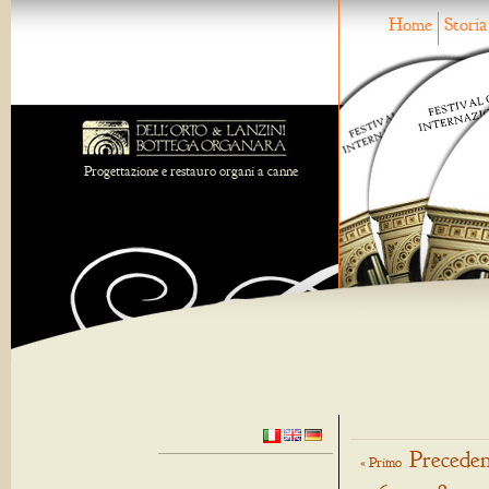
Home
Storia
Progettazione e restauro organi a canne
Preceden
« Primo