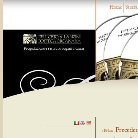
Home
Storia
Progettazione e restauro organi a canne
Preceden
« Primo