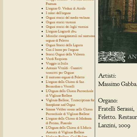
Fontana
L'organo G. Vedani di Airolo
I colori dell'organo
Organi storici del medio verbano
Organi storici varesini
Organi storici dei laghi varesini
L'organo Lingiardi 1854
Musiche risorgimentali sul sontuoso
organo di Feletto
Organi Storici della Liguria
Con il basso per l'organo
Storici Organi della Valsesia
Verdi Requiem
Viaggio in Italia
Antonio Vivaldi - Concerti
trascritti per Organo
Artisti:
Il sontuoso organo di Feletto
L'organo della Chiesa di San
Massimo Gabba, 
Bernardino a Vercelli
L'Organo della Chiesa Parrocchiale
di Vigliano Biellese
Organo:
Vigliano Biellese, Transcriptions for
Saxophone and Organ
Fratelli Serassi
Simone Vebber suona nella Chiesa
Parrocchiale di Vigliano Biellese
Feletto. Restaur
L'organo della Chiesa di Madonna
di Fatima, Pinerolo
Lanzini, 2009
L'Organo della Chiesa di S.Maria
Assunta di Vigliano Biellese
Vigliano Biellese, Carl Philipp