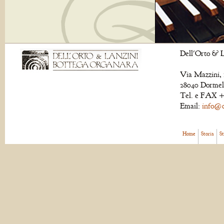
Dell'Orto & L
Via Mazzini, 
28040 Dormell
Tel. e FAX +
Email:
info@de
Home
Storia
S