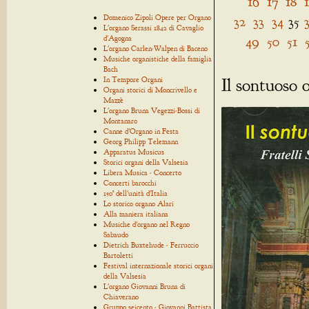
16
17
18
Domenico Zipoli Opere per Organo
32
33
34
35
L'organo Serassi 1842 di Cavaglio
49
50
51
d'Agogna
L'organo Carlen-Walpen di Baceno
Musiche organistiche della famiglia
Bach
Il sontuoso 
In Tempore Organi
Organi storici di Moncrivello e
Mazzè
L'organo Bruna Vegezzi-Bossi di
Montanaro
Canne d'Organo in Festa
Georg Philipp Telemann
Apparatus Musicus
Storici organi della Valsesia
Libera Musica - Concerto
Concerti barocchi
150° dell'unità d'Italia
Lo storico organo Alari
Alla maniera italiana
Musiche d'organo nel Regno
Sabaudo
Dietrich Buxtehude - Ferruccio
Bartoletti
Festival internazionale storici organi
della Valsesia
L'organo Giovanni Bruna di
Chiaverano
Gruppo seicento - Giovanni Battista