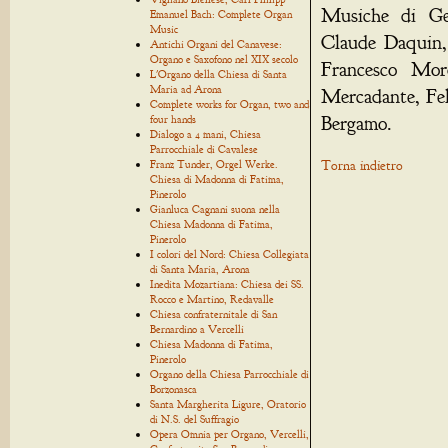
Musiche di Ge
Emanuel Bach: Complete Organ
Music
Claude Daquin,
Antichi Organi del Canavese:
Organo e Saxofono nel XIX secolo
Francesco Mor
L'Organo della Chiesa di Santa
Maria ad Arona
Mercadante, Fel
Complete works for Organ, two and
Bergamo.
four hands
Dialogo a 4 mani, Chiesa
Parrocchiale di Cavalese
Franz Tunder, Orgel Werke.
Torna indietro
Chiesa di Madonna di Fatima,
Pinerolo
Gianluca Cagnani suona nella
Chiesa Madonna di Fatima,
Pinerolo
I colori del Nord: Chiesa Collegiata
di Santa Maria, Arona
Inedita Mozartiana: Chiesa dei SS.
Rocco e Martino, Redavalle
Chiesa confraternitale di San
Bernardino a Vercelli
Chiesa Madonna di Fatima,
Pinerolo
Organo della Chiesa Parrocchiale di
Borzonasca
Santa Margherita Ligure, Oratorio
di N.S. del Suffragio
Opera Omnia per Organo, Vercelli,