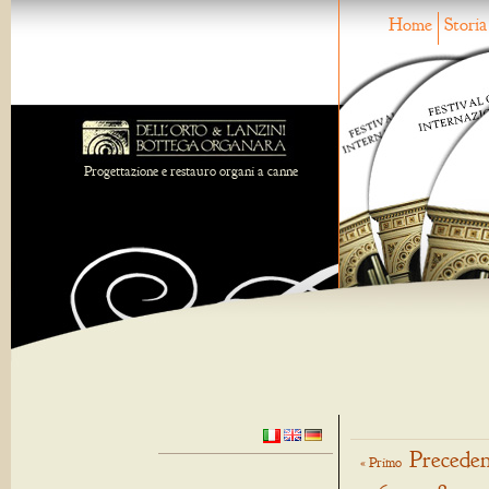
Home
Storia
Progettazione e restauro organi a canne
Preceden
« Primo