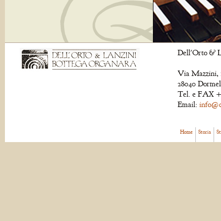
Dell'Orto & L
Via Mazzini, 
28040 Dormell
Tel. e FAX +
Email:
info@de
Home
Storia
S