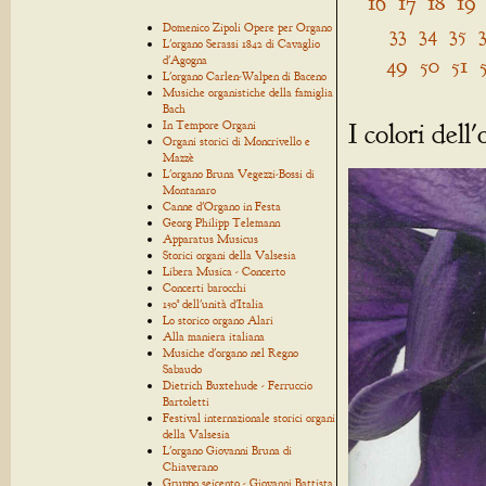
16
17
18
19
Domenico Zipoli Opere per Organo
33
34
35
L'organo Serassi 1842 di Cavaglio
49
50
51
d'Agogna
L'organo Carlen-Walpen di Baceno
Musiche organistiche della famiglia
Bach
I colori dell
In Tempore Organi
Organi storici di Moncrivello e
Mazzè
L'organo Bruna Vegezzi-Bossi di
Montanaro
Canne d'Organo in Festa
Georg Philipp Telemann
Apparatus Musicus
Storici organi della Valsesia
Libera Musica - Concerto
Concerti barocchi
150° dell'unità d'Italia
Lo storico organo Alari
Alla maniera italiana
Musiche d'organo nel Regno
Sabaudo
Dietrich Buxtehude - Ferruccio
Bartoletti
Festival internazionale storici organi
della Valsesia
L'organo Giovanni Bruna di
Chiaverano
Gruppo seicento - Giovanni Battista