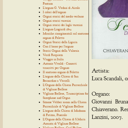
Fontana
L'organo G. Vedani di Airolo
I colori dell'organo
Organi storici del medio verbano
Organi storici varesini
Organi storici dei laghi varesini
L'organo Lingiardi 1854
Musiche risorgimentali sul sontuoso
organo di Feletto
Organi Storici della Liguria
Con il basso per l'organo
Storici Organi della Valsesia
Verdi Requiem
Viaggio in Italia
Antonio Vivaldi - Concerti
trascritti per Organo
Artista:
Il sontuoso organo di Feletto
L'organo della Chiesa di San
Luca Scandali, 
Bernardino a Vercelli
L'Organo della Chiesa Parrocchiale
di Vigliano Biellese
Organo:
Vigliano Biellese, Transcriptions for
Saxophone and Organ
Giovanni Bruna,
Simone Vebber suona nella Chiesa
Parrocchiale di Vigliano Biellese
Chiaverano. Res
L'organo della Chiesa di Madonna
di Fatima, Pinerolo
Lanzini, 2007.
L'Organo della Chiesa di S.Maria
Assunta di Vigliano Biellese
Vigliano Biellese, Carl Philipp