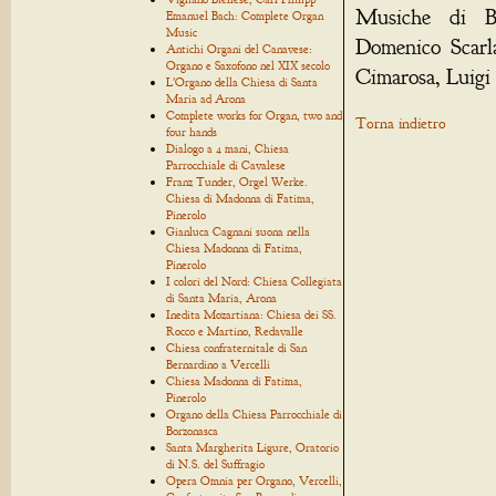
Musiche di Be
Emanuel Bach: Complete Organ
Music
Domenico Scarl
Antichi Organi del Canavese:
Organo e Saxofono nel XIX secolo
Cimarosa, Luigi 
L'Organo della Chiesa di Santa
Maria ad Arona
Complete works for Organ, two and
Torna indietro
four hands
Dialogo a 4 mani, Chiesa
Parrocchiale di Cavalese
Franz Tunder, Orgel Werke.
Chiesa di Madonna di Fatima,
Pinerolo
Gianluca Cagnani suona nella
Chiesa Madonna di Fatima,
Pinerolo
I colori del Nord: Chiesa Collegiata
di Santa Maria, Arona
Inedita Mozartiana: Chiesa dei SS.
Rocco e Martino, Redavalle
Chiesa confraternitale di San
Bernardino a Vercelli
Chiesa Madonna di Fatima,
Pinerolo
Organo della Chiesa Parrocchiale di
Borzonasca
Santa Margherita Ligure, Oratorio
di N.S. del Suffragio
Opera Omnia per Organo, Vercelli,