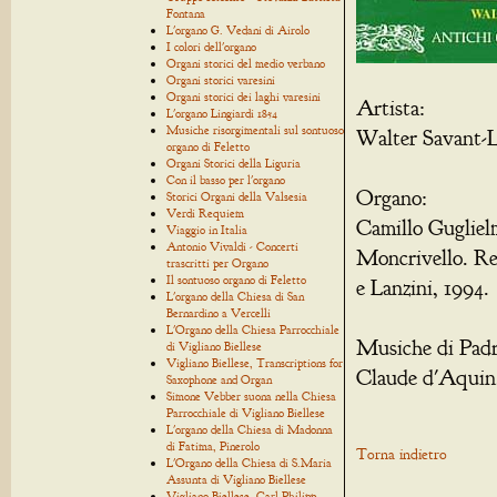
Fontana
L'organo G. Vedani di Airolo
I colori dell'organo
Organi storici del medio verbano
Organi storici varesini
Organi storici dei laghi varesini
Artista:
L'organo Lingiardi 1854
Musiche risorgimentali sul sontuoso
Walter Savant-L
organo di Feletto
Organi Storici della Liguria
Con il basso per l'organo
Organo:
Storici Organi della Valsesia
Verdi Requiem
Camillo Guglielm
Viaggio in Italia
Antonio Vivaldi - Concerti
Moncrivello. Res
trascritti per Organo
Il sontuoso organo di Feletto
e Lanzini, 1994.
L'organo della Chiesa di San
Bernardino a Vercelli
L'Organo della Chiesa Parrocchiale
Musiche di Padr
di Vigliano Biellese
Vigliano Biellese, Transcriptions for
Claude d'Aquin,
Saxophone and Organ
Simone Vebber suona nella Chiesa
Parrocchiale di Vigliano Biellese
L'organo della Chiesa di Madonna
di Fatima, Pinerolo
Torna indietro
L'Organo della Chiesa di S.Maria
Assunta di Vigliano Biellese
Vigliano Biellese, Carl Philipp