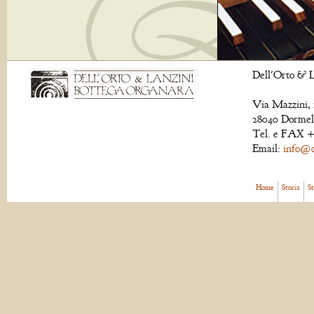
Dell'Orto & L
Via Mazzini, 
28040 Dormell
Tel. e FAX +
Email:
info@de
Home
Storia
S