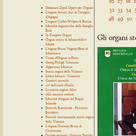
16
17
18
Domenico Zipoli Opere per Organo
32
33
34
L'organo Serassi 1842 di Cavaglio
48
49
50
d'Agogna
L'organo Carlen-Walpen di Baceno
Musiche organistiche della famiglia
Bach
Gli organi s
In Tempore Organi
Organi storici di Moncrivello e
Mazzè
L'organo Bruna Vegezzi-Bossi di
Montanaro
Canne d'Organo in Festa
Georg Philipp Telemann
Apparatus Musicus
Storici organi della Valsesia
Libera Musica - Concerto
Concerti barocchi
150° dell'unità d'Italia
Lo storico organo Alari
Alla maniera italiana
Musiche d'organo nel Regno
Sabaudo
Dietrich Buxtehude - Ferruccio
Bartoletti
Festival internazionale storici organi
della Valsesia
L'organo Giovanni Bruna di
Chiaverano
Gruppo seicento - Giovanni Battista