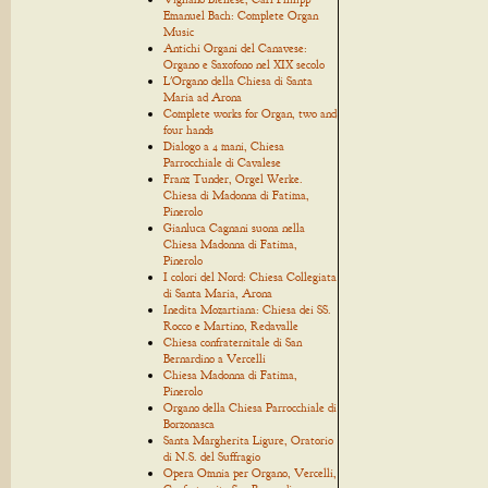
Emanuel Bach: Complete Organ
Music
Antichi Organi del Canavese:
Organo e Saxofono nel XIX secolo
L'Organo della Chiesa di Santa
Maria ad Arona
Complete works for Organ, two and
four hands
Dialogo a 4 mani, Chiesa
Parrocchiale di Cavalese
Franz Tunder, Orgel Werke.
Chiesa di Madonna di Fatima,
Pinerolo
Gianluca Cagnani suona nella
Chiesa Madonna di Fatima,
Pinerolo
I colori del Nord: Chiesa Collegiata
di Santa Maria, Arona
Inedita Mozartiana: Chiesa dei SS.
Rocco e Martino, Redavalle
Chiesa confraternitale di San
Bernardino a Vercelli
Chiesa Madonna di Fatima,
Pinerolo
Organo della Chiesa Parrocchiale di
Borzonasca
Santa Margherita Ligure, Oratorio
di N.S. del Suffragio
Opera Omnia per Organo, Vercelli,