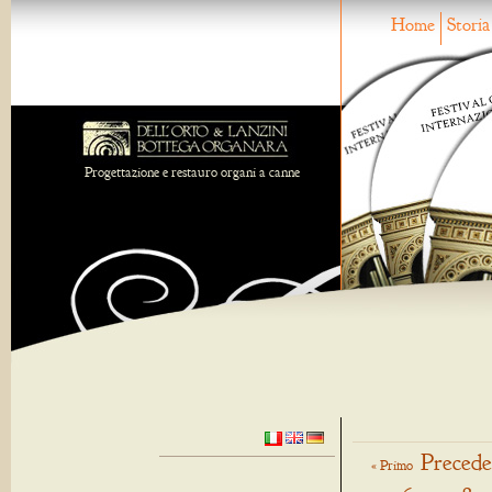
Home
Storia
Progettazione e restauro organi a canne
Precede
« Primo