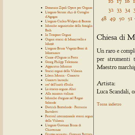
16
17
18
Domenico Zipoli Opere per Organo
32
33
34
L'organo Serassi 1842 di Cavaglio
48
49
50
51
d'Agogna
L'organo Carlen-Walpen di Baceno
Musiche organistiche della famiglia
Bach
Chiesa di M
In Tempore Organi
Organi storici di Moncrivello e
Mazzè
L'organo Bruna Vegezzi-Bossi di
Un raro e compl
Montanaro
Canne d'Organo in Festa
per strumenti t
Georg Philipp Telemann
Maestro marchig
Apparatus Musicus
Storici organi della Valsesia
Libera Musica - Concerto
Concerti barocchi
Artista:
150° dell'unità d'Italia
Lo storico organo Alari
Luca Scandali, o
Alla maniera italiana
Musiche d'organo nel Regno
Sabaudo
Torna indietro
Dietrich Buxtehude - Ferruccio
Bartoletti
Festival internazionale storici organi
della Valsesia
L'organo Giovanni Bruna di
Chiaverano
Gruppo seicento - Giovanni Battista