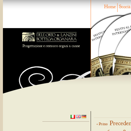
Home
Storia
Progettazione e restauro organi a canne
Preceden
« Primo