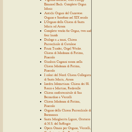
Emanuel Bach: Complete Organ
Music
Antichi Organi del Canavese:
Organo e Saxofono nel XIX secolo
L'Organo della Chiesa di Santa
Maria ad Arona
Complete works for Organ, two and
four hands
Dialogo a 4 mani, Chiesa
Parrocchiale di Cavalese
Franz Tunder, Orgel Werke.
Chiesa di Madonna di Fatima,
Pinerolo
Gianluca Cagnani suona nella
Chiesa Madonna di Fatima,
Pinerolo
I colori del Nord: Chiesa Collegiata
di Santa Maria, Arona
Inedita Mozartiana: Chiesa dei SS.
Rocco e Martino, Redavalle
Chiesa confraternitale di San
Bernardino a Vercelli
Chiesa Madonna di Fatima,
Pinerolo
Organo della Chiesa Parrocchiale di
Borzonasca
Santa Margherita Ligure, Oratorio
di N.S. del Suffragio
Opera Omnia per Organo, Vercelli,