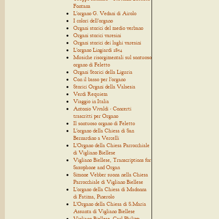
Fontana
L'organo G. Vedani di Airolo
I colori dell'organo
Organi storici del medio verbano
Organi storici varesini
Organi storici dei laghi varesini
L'organo Lingiardi 1854
Musiche risorgimentali sul sontuoso
organo di Feletto
Organi Storici della Liguria
Con il basso per l'organo
Storici Organi della Valsesia
Verdi Requiem
Viaggio in Italia
Antonio Vivaldi - Concerti
trascritti per Organo
Il sontuoso organo di Feletto
L'organo della Chiesa di San
Bernardino a Vercelli
L'Organo della Chiesa Parrocchiale
di Vigliano Biellese
Vigliano Biellese, Transcriptions for
Saxophone and Organ
Simone Vebber suona nella Chiesa
Parrocchiale di Vigliano Biellese
L'organo della Chiesa di Madonna
di Fatima, Pinerolo
L'Organo della Chiesa di S.Maria
Assunta di Vigliano Biellese
Vigliano Biellese, Carl Philipp