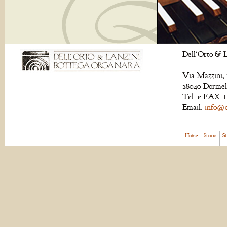
Dell'Orto & L
Via Mazzini, 
28040 Dormell
Tel. e FAX +
Email:
info@de
Home
Storia
S