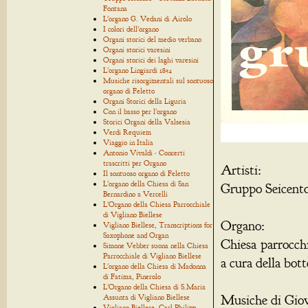
Fontana
L'organo G. Vedani di Airolo
I colori dell'organo
Organi storici del medio verbano
Organi storici varesini
Organi storici dei laghi varesini
L'organo Lingiardi 1854
Musiche risorgimentali sul sontuoso
organo di Feletto
Organi Storici della Liguria
Con il basso per l'organo
Storici Organi della Valsesia
Verdi Requiem
Viaggio in Italia
Antonio Vivaldi - Concerti
trascritti per Organo
Artisti:
Il sontuoso organo di Feletto
L'organo della Chiesa di San
Gruppo Seicent
Bernardino a Vercelli
L'Organo della Chiesa Parrocchiale
di Vigliano Biellese
Organo:
Vigliano Biellese, Transcriptions for
Saxophone and Organ
Chiesa parrocchi
Simone Vebber suona nella Chiesa
Parrocchiale di Vigliano Biellese
a cura della bot
L'organo della Chiesa di Madonna
di Fatima, Pinerolo
L'Organo della Chiesa di S.Maria
Musiche di Giov
Assunta di Vigliano Biellese
Vigliano Biellese, Carl Philipp