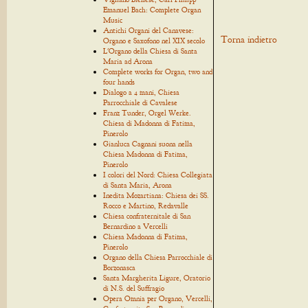
Emanuel Bach: Complete Organ
Music
Antichi Organi del Canavese:
Torna indietro
Organo e Saxofono nel XIX secolo
L'Organo della Chiesa di Santa
Maria ad Arona
Complete works for Organ, two and
four hands
Dialogo a 4 mani, Chiesa
Parrocchiale di Cavalese
Franz Tunder, Orgel Werke.
Chiesa di Madonna di Fatima,
Pinerolo
Gianluca Cagnani suona nella
Chiesa Madonna di Fatima,
Pinerolo
I colori del Nord: Chiesa Collegiata
di Santa Maria, Arona
Inedita Mozartiana: Chiesa dei SS.
Rocco e Martino, Redavalle
Chiesa confraternitale di San
Bernardino a Vercelli
Chiesa Madonna di Fatima,
Pinerolo
Organo della Chiesa Parrocchiale di
Borzonasca
Santa Margherita Ligure, Oratorio
di N.S. del Suffragio
Opera Omnia per Organo, Vercelli,