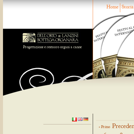
Home
Storia
Progettazione e restauro organi a canne
Preceden
« Primo