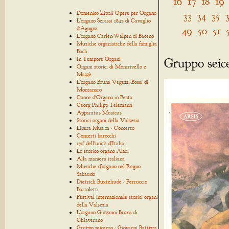
16
17
18
19
Domenico Zipoli Opere per Organo
33
34
35
L'organo Serassi 1842 di Cavaglio
49
50
51
d'Agogna
L'organo Carlen-Walpen di Baceno
Musiche organistiche della famiglia
Bach
Gruppo seice
In Tempore Organi
Organi storici di Moncrivello e
Mazzè
L'organo Bruna Vegezzi-Bossi di
Montanaro
Canne d'Organo in Festa
Georg Philipp Telemann
Apparatus Musicus
Storici organi della Valsesia
Libera Musica - Concerto
Concerti barocchi
150° dell'unità d'Italia
Lo storico organo Alari
Alla maniera italiana
Musiche d'organo nel Regno
Sabaudo
Dietrich Buxtehude - Ferruccio
Bartoletti
Festival internazionale storici organi
della Valsesia
L'organo Giovanni Bruna di
Chiaverano
Gruppo seicento - Giovanni Battista