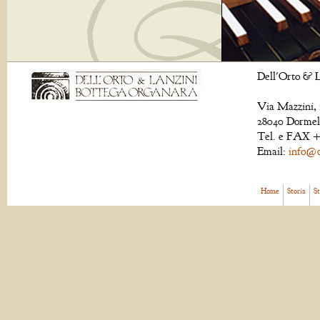
Dell'Orto & L
Via Mazzini, 
28040 Dormell
Tel. e FAX +
Email:
info@de
Home
Storia
S