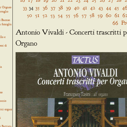
33
34
35
36
37
38
39
40
41
42
43
44
45
4
er Organo
avaglio
50
51
52
53
54
55
56
57
58
59
60
61
6
i Baceno
66
Pr
a famiglia
Antonio Vivaldi - Concerti trascritti p
llo e
Organo
ssi di
ia
no
uccio
rici organi
i
i Battista