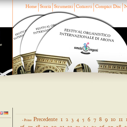
Home
Storia
Strumenti
Concerti
Compact Disc
N
ne
Precedente
1
2
3
4
5
6
7
8
9
10
11
« Primo
16
17
18
19
20
21
22
23
24
25
26
27
28