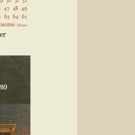
6
47
48
49
2
63
64
65
ossimo
Ultimo »
er