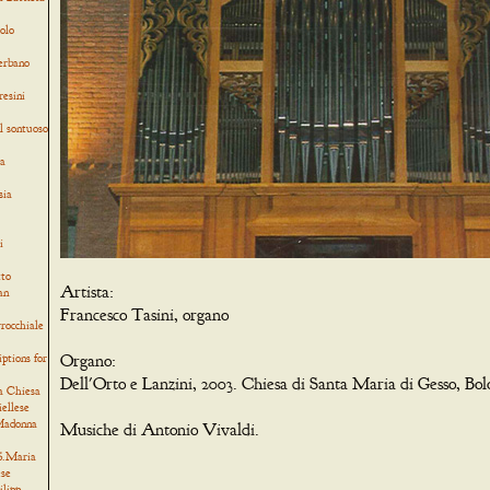
olo
verbano
resini
l sontuoso
ia
sia
i
tto
Artista:
an
Francesco Tasini, organo
rocchiale
iptions for
Organo:
Dell'Orto e Lanzini, 2003. Chiesa di Santa Maria di Gesso, Bol
a Chiesa
iellese
 Madonna
Musiche di Antonio Vivaldi.
 S.Maria
ese
ilipp