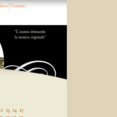
ews
Contatti
"L'anima domanda
la musica risponde"
12
13
14
15
29
30
31
32