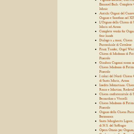
Emanuel Bach: Complete
Music
Antichi Organi del Canav
Organo e Saxofono nel XIX
L'Organo della Chiesa di 
Maria ad Arona
Complete works for Organ
four hands
Dialogo a 4 mani, Chiesa
Parrocchiale di Cavalese
Franz Tunder, Orgel Wer
Chiesa di Madonna di Fat
Pinerolo
Gianluca Cagnani suona n
Chiesa Madonna di Fatim
Pinerolo
I colori del Nord: Chiesa 
di Santa Maria, Arona
Inedita Mozartiana: Chies
Rocco e Martino, Redaval
Chiesa confraternitale di 
Bernardino a Vercelli
Chiesa Madonna di Fatim
Pinerolo
Organo della Chiesa Parro
Borzonasca
Santa Margherita Ligure,
di N.S. del Suffragio
Opera Omnia per Organo, 