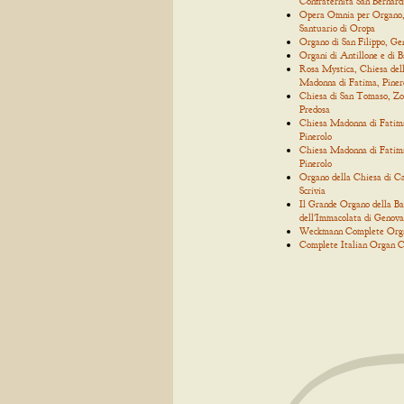
Confraternita San Bernard
Opera Omnia per Organo
Santuario di Oropa
Organo di San Filippo, Ge
Organi di Antillone e di 
Rosa Mystica, Chiesa del
Madonna di Fatima, Piner
Chiesa di San Tomaso, Zo
Predosa
Chiesa Madonna di Fatim
Pinerolo
Chiesa Madonna di Fatim
Pinerolo
Organo della Chiesa di C
Scrivia
Il Grande Organo della Bas
dell'Immacolata di Genova
Weckmann Complete Org
Complete Italian Organ C