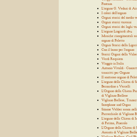
Fontana
L'organo G. Vedani di Air
I colori dell'organo
Organi storici del medio 
Organi storici varesini
Organi storici dei laghi va
L'organo Lingiardi 1854
Musiche risorgimentali su
organo di Feletto
Organi Storici della Ligur
Con il basso per l'organo
Storici Organi della Valse
Verdi Requiem
Viaggio in Italia
Antonio Vivaldi - Concert
trascritti per Organo
Il sontuoso organo di Fele
L'organo della Chiesa di S
Bernardino a Vercelli
L'Organo della Chiesa Par
di Vigliano Biellese
Vigliano Biellese, Transcr
Saxophone and Organ
Simone Vebber suona nell
Parrocchiale di Vigliano B
L'organo della Chiesa di
di Fatima, Pinerolo
L'Organo della Chiesa di
Assunta di Vigliano Biell
Vigliano Biellese, Carl Ph