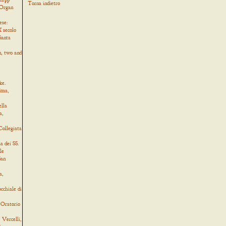
Torna indietro
 Organ
ese:
 secolo
Santa
, two and
ke.
ima,
ella
a,
Collegiata
a dei SS.
le
San
a,
cchiale di
 Oratorio
Vercelli,