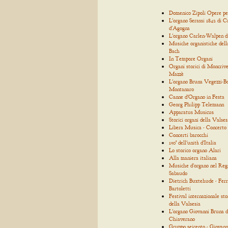
Domenico Zipoli Opere p
L'organo Serassi 1842 di C
d'Agogna
L'organo Carlen-Walpen d
Musiche organistiche dell
Bach
In Tempore Organi
Organi storici di Moncrive
Mazzè
L'organo Bruna Vegezzi-Bo
Montanaro
Canne d'Organo in Festa
Georg Philipp Telemann
Apparatus Musicus
Storici organi della Valses
Libera Musica - Concerto
Concerti barocchi
150° dell'unità d'Italia
Lo storico organo Alari
Alla maniera italiana
Musiche d'organo nel Reg
Sabaudo
Dietrich Buxtehude - Ferr
Bartoletti
Festival internazionale sto
della Valsesia
L'organo Giovanni Bruna d
Chiaverano
Gruppo seicento - Giovann