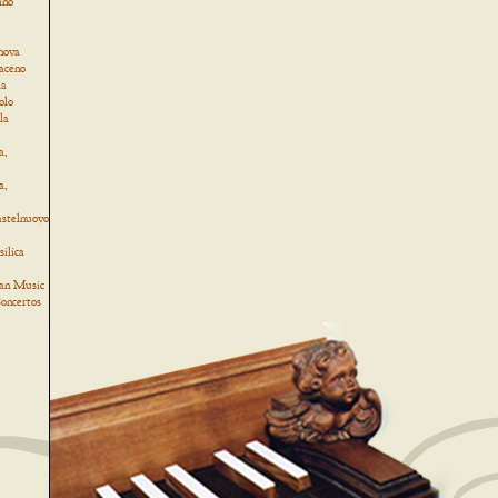
ino
,
nova
Baceno
la
olo
la
a,
a,
astelnuovo
ilica
an Music
oncertos