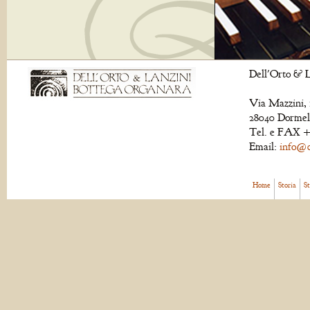
Dell'Orto & L
Via Mazzini, 
28040 Dormell
Tel. e FAX +
Email:
info@de
Home
Storia
S