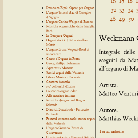
16
17
18
Domenico Zipoli Opere per Organo
32
33
34
L'organo Serassi 1842 di Cavaglio
48
49
50
d'Agogna
L'organo Carlen-Walpen di Baceno
Musiche organistiche della famiglia
Bach
Weckmann C
In Tempore Organi
Organi storici di Moncrivello e
Mazzè
L'organo Bruna Vegezzi-Bossi di
Integrale del
Montanaro
Canne d'Organo in Festa
eseguiti da Mat
Georg Philipp Telemann
all'organo di M
Apparatus Musicus
Storici organi della Valsesia
Libera Musica - Concerto
Concerti barocchi
Artista:
150° dell'unità d'Italia
Lo storico organo Alari
Matteo Venturin
Alla maniera italiana
Musiche d'organo nel Regno
Sabaudo
Autore:
Dietrich Buxtehude - Ferruccio
Bartoletti
Matthias Weckma
Festival internazionale storici organi
della Valsesia
L'organo Giovanni Bruna di
Torna indietro
Chiaverano
Gruppo seicento - Giovanni Battista