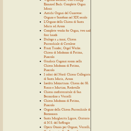
Emanuel Bach: Complete Organ
Music
Antichi Organi del Canavese:
Organo e Saxofono nel XIX secolo
L'Organo della Chiesa di Santa
Maria ad Arona
Complete works for Organ, two and
four hands
Dialogo a 4 mani, Chiesa
Parrocchiale di Cavalese
Franz Tunder, Orgel Werke.
Chiesa di Madonna di Fatima,
Pinerolo
Gianluca Cagnani suona nella
Chiesa Madonna di Fatima,
Pinerolo
I colori del Nord: Chiesa Collegiata
di Santa Maria, Arona
Inedita Mozartiana: Chiesa dei SS.
Rocco e Martino, Redavalle
Chiesa confraternitale di San
Bernardino a Vercelli
Chiesa Madonna di Fatima,
Pinerolo
Organo della Chiesa Parrocchiale di
Borzonasca
Santa Margherita Ligure, Oratorio
di N.S. del Suffragio
Opera Omnia per Organo, Vercelli,