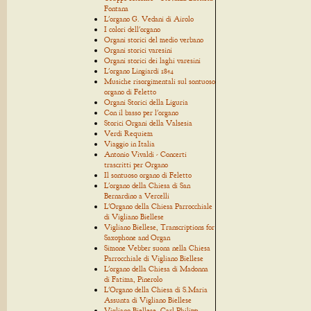
Fontana
L'organo G. Vedani di Airolo
I colori dell'organo
Organi storici del medio verbano
Organi storici varesini
Organi storici dei laghi varesini
L'organo Lingiardi 1854
Musiche risorgimentali sul sontuoso
organo di Feletto
Organi Storici della Liguria
Con il basso per l'organo
Storici Organi della Valsesia
Verdi Requiem
Viaggio in Italia
Antonio Vivaldi - Concerti
trascritti per Organo
Il sontuoso organo di Feletto
L'organo della Chiesa di San
Bernardino a Vercelli
L'Organo della Chiesa Parrocchiale
di Vigliano Biellese
Vigliano Biellese, Transcriptions for
Saxophone and Organ
Simone Vebber suona nella Chiesa
Parrocchiale di Vigliano Biellese
L'organo della Chiesa di Madonna
di Fatima, Pinerolo
L'Organo della Chiesa di S.Maria
Assunta di Vigliano Biellese
Vigliano Biellese, Carl Philipp