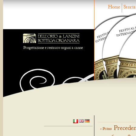
Home
Storia
Progettazione e restauro organi a canne
Preceden
« Primo