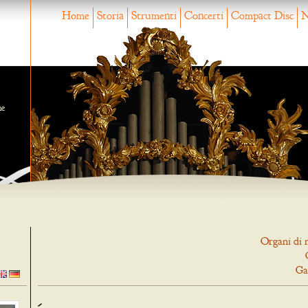
Home
Storia
Strumenti
Concerti
Compact Disc
N
ne
Organi di 
Ga
-