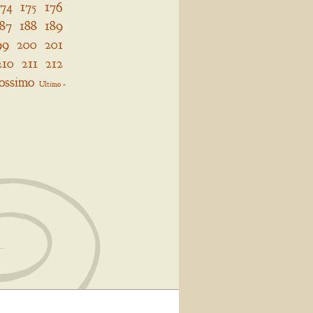
174
175
176
187
188
189
99
200
201
210
211
212
ossimo
Ultimo »