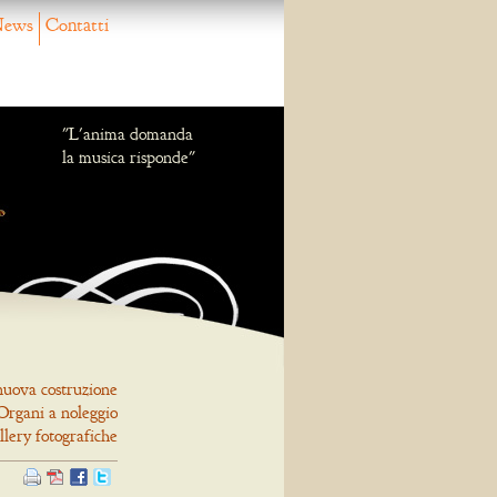
ews
Contatti
"L'anima domanda
la musica risponde"
nuova costruzione
Organi a noleggio
llery fotografiche