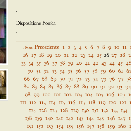
.
Disposizione Fonica
-
Precedente
1
2
3
4
5
6
7
8
9
10
11
« Primo
16
17
18
19
20
21
22
23
24
25
26
27
28
33
34
35
36
37
38
39
40
41
42
43
44
45
4
50
51
52
53
54
55
56
57
58
59
60
61
6
66
67
68
69
70
71
72
73
74
75
76
77
7
82
83
84
85
86
87
88
89
90
91
92
93
94
98
99
100
101
102
103
104
105
106
107
1
111
112
113
114
115
116
117
118
119
120
121
125
126
127
128
129
130
131
132
133
134
138
139
140
141
142
143
144
145
146
147
151
152
153
154
155
156
157
158
159
160