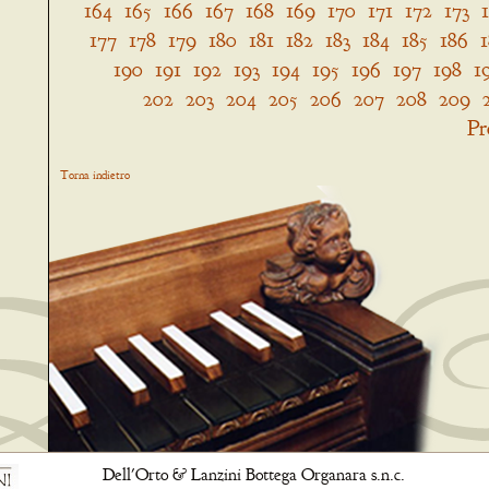
164
165
166
167
168
169
170
171
172
173
177
178
179
180
181
182
183
184
185
186
190
191
192
193
194
195
196
197
198
1
202
203
204
205
206
207
208
209
Pr
Torna indietro
Dell'Orto & Lanzini Bottega Organara s.n.c.