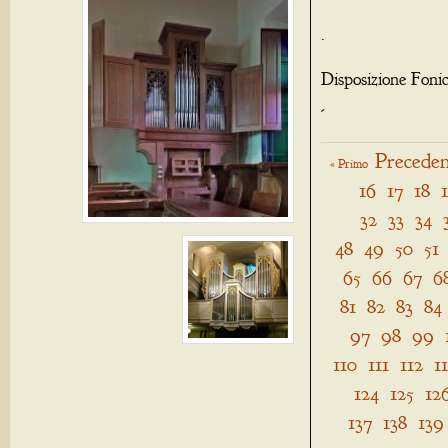
.
Disposizione Foni
-
Preceden
« Primo
16
17
18
32
33
34
48
49
50
51
65
66
67
6
81
82
83
84
97
98
99
110
111
112
1
124
125
12
137
138
139