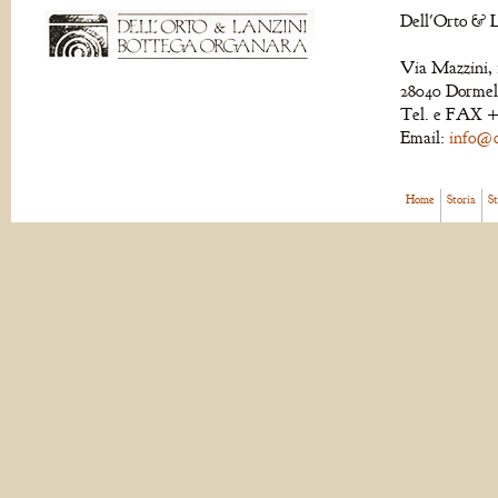
Dell'Orto & L
Via Mazzini, 
28040 Dormell
Tel. e FAX +
Email:
info@de
Home
Storia
S