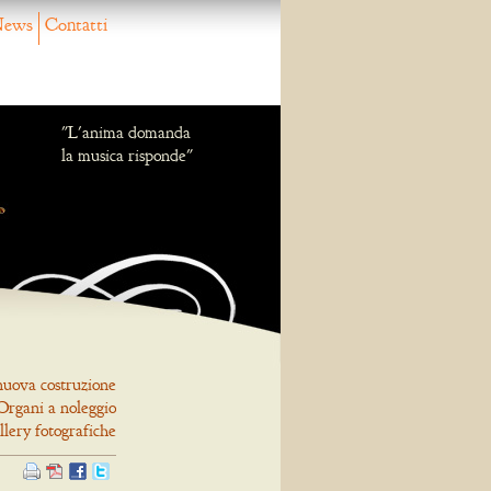
ews
Contatti
"L'anima domanda
la musica risponde"
nuova costruzione
Organi a noleggio
llery fotografiche