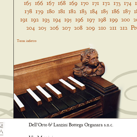
165
166
167
168
169
170
171
172
173
174
178
179
180
181
182
183
184
185
186
187
1
191
192
193
194
195
196
197
198
199
200
2
204
205
206
207
208
209
210
211
212
Pr
Torna indietro
Dell'Orto & Lanzini Bottega Organara s.n.c.