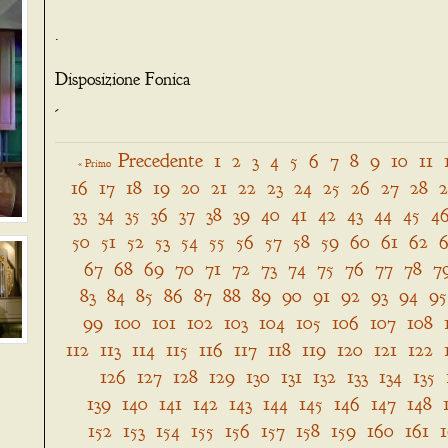
.
Disposizione Fonica
-
Precedente
1
2
3
4
5
6
7
8
9
10
11
« Primo
16
17
18
19
20
21
22
23
24
25
26
27
28
33
34
35
36
37
38
39
40
41
42
43
44
45
4
50
51
52
53
54
55
56
57
58
59
60
61
62
6
67
68
69
70
71
72
73
74
75
76
77
78
7
83
84
85
86
87
88
89
90
91
92
93
94
95
99
100
101
102
103
104
105
106
107
108
112
113
114
115
116
117
118
119
120
121
122
126
127
128
129
130
131
132
133
134
135
139
140
141
142
143
144
145
146
147
148
152
153
154
155
156
157
158
159
160
161