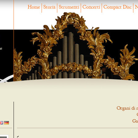
Home
Storia
Strumenti
Concerti
Compact Disc
N
ne
Organi di 
Ga
-