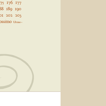
175
176
177
88
189
190
01
202
203
ossimo
Ultimo »