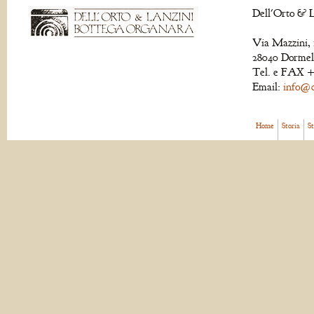
Dell'Orto & L
Via Mazzini, 
28040 Dormell
Tel. e FAX +
Email:
info@de
Home
Storia
S