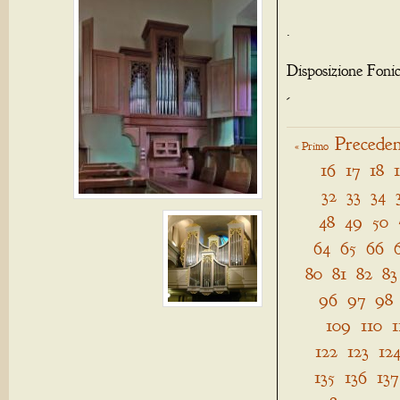
.
Disposizione Foni
-
Preceden
« Primo
16
17
18
32
33
34
48
49
50
64
65
66
80
81
82
83
96
97
98
109
110
1
122
123
12
135
136
137