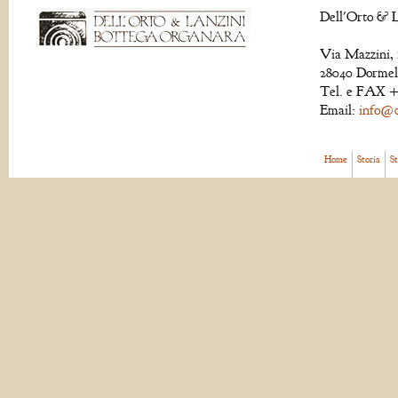
Dell'Orto & L
Via Mazzini, 
28040 Dormell
Tel. e FAX +
Email:
info@de
Home
Storia
S