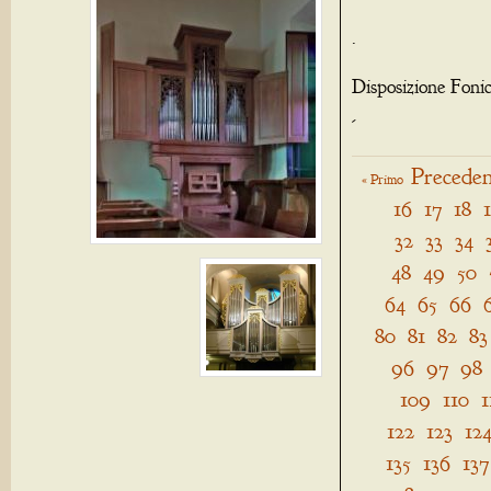
.
Disposizione Foni
-
Preceden
« Primo
16
17
18
32
33
34
48
49
50
64
65
66
80
81
82
83
96
97
98
109
110
1
122
123
12
135
136
137