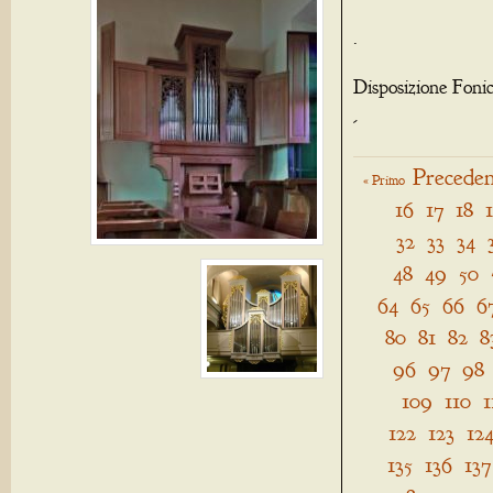
.
Disposizione Foni
-
Preceden
« Primo
16
17
18
32
33
34
48
49
50
64
65
66
6
80
81
82
8
96
97
98
109
110
1
122
123
12
135
136
137