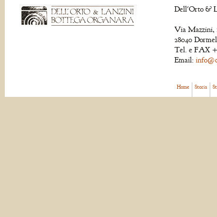
Dell'Orto & L
Via Mazzini, 
28040 Dormell
Tel. e FAX +
Email:
info@de
Home
Storia
S