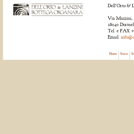
Dell'Orto & L
Via Mazzini, 
28040 Dormell
Tel. e FAX +
Email:
info@de
Home
Storia
S