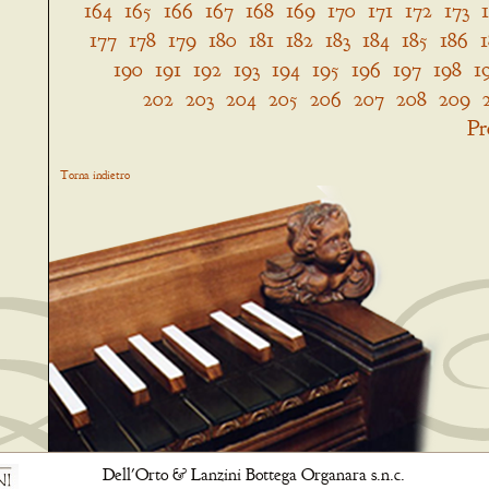
164
165
166
167
168
169
170
171
172
173
177
178
179
180
181
182
183
184
185
186
190
191
192
193
194
195
196
197
198
1
202
203
204
205
206
207
208
209
Pr
Torna indietro
Dell'Orto & Lanzini Bottega Organara s.n.c.