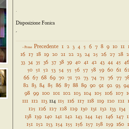
.
Disposizione Fonica
-
Precedente
1
2
3
4
5
6
7
8
9
10
11
« Primo
16
17
18
19
20
21
22
23
24
25
26
27
28
33
34
35
36
37
38
39
40
41
42
43
44
45
4
50
51
52
53
54
55
56
57
58
59
60
61
6
66
67
68
69
70
71
72
73
74
75
76
77
7
82
83
84
85
86
87
88
89
90
91
92
93
94
98
99
100
101
102
103
104
105
106
107
1
111
112
113
114
115
116
117
118
119
120
121
125
126
127
128
129
130
131
132
133
134
138
139
140
141
142
143
144
145
146
147
151
152
153
154
155
156
157
158
159
160