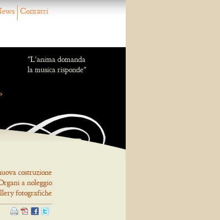
ews
Contatti
"L'anima domanda
la musica risponde"
nuova costruzione
Organi a noleggio
llery fotografiche