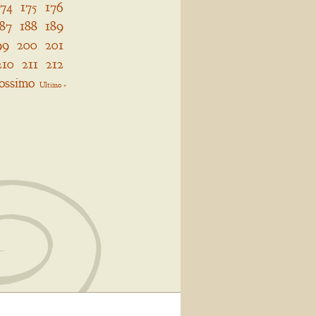
174
175
176
187
188
189
99
200
201
210
211
212
ossimo
Ultimo »