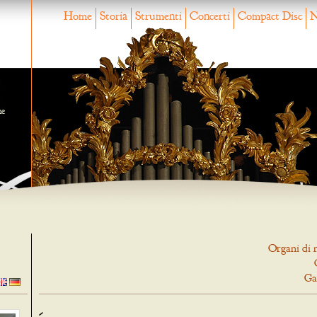
Home
Storia
Strumenti
Concerti
Compact Disc
N
ne
Organi di 
Ga
-