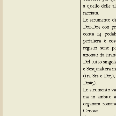
a quello delle a
facciata.
Lo strumento dis
Do1-Do5 con pri
conta 14 pedal
pedaliera è co
registri sono p
azionati da tira
Del tutto singola
e Sesquialtera in
(tra Si2 e Do3)
Do#3).
Lo strumento va 
ma in ambito a
organara romana
Genova.