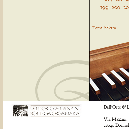
199
200
20
Torna indietro
Dell'Orto & L
Via Mazzini, 
28040 Dormell