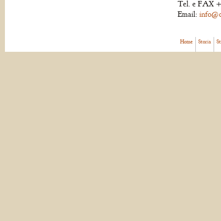
Tel. e FAX +
Email:
info@de
Home
Storia
S