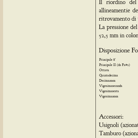
Il riordino del
allineamentie de
ritrovamento di
La pressione del
52,5 mm in colo
Disposizione Fo
Principale 8'
Principale II (da Fa#
Ottava
Quintadecima
Decimanona
Vigesimaseconda
Vigesimasesta
Vigesimanona
Accessori:
Usignoli (azionat
Tamburo (azionat